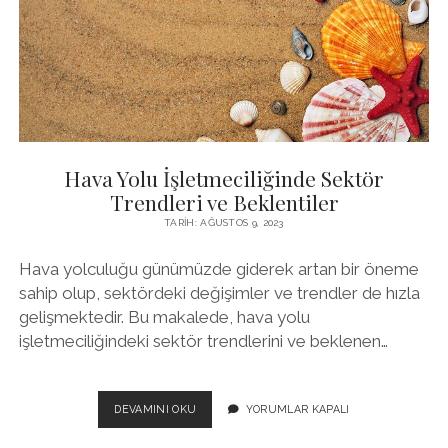
Hava Yolu İşletmeciliğinde Sektör
Trendleri ve Beklentiler
TARIH: AĞUSTOS 9, 2023
Hava yolculuğu günümüzde giderek artan bir öneme
sahip olup, sektördeki değişimler ve trendler de hızla
gelişmektedir. Bu makalede, hava yolu
işletmeciliğindeki sektör trendlerini ve beklenen…
HAVA
DEVAMINI OKU
YORUMLAR KAPALI
YOLU
İŞLETMECILIĞINDE