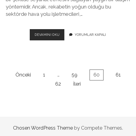
yöntemidir. Ancak, rekabetin yoğun olduğu bu
sektörde hava yolu işletmecileri,…
HAVA
DEVAMINI OKU
YORUMLAR KAPALI
YOLU
İŞLETMECILIĞINDE
YOLCU
MEMNUNIYETINI
ARTIRMAK
İÇIN
Yazı
Önceki
1
…
59
60
61
STRATEJILER
sayfalaması
62
İleri
Chosen WordPress Theme
by Compete Themes.