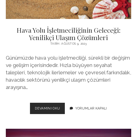
Hava Yolu İşletmeciliğinin Geleceği:
Yenilikçi Ulaşım Çözümleri
TARIH: AĞUSTOS 9, 2023
Günümüzde hava yolu işletmeciliği, sürekli bir değişim
ve gelişim içerisindedir. Hızla büyüyen seyahat
talepleri, teknolojik ilerlemeler ve çevresel farkındalık,
havacılık sektörünü yenilikçi ulaşım çözümleri
arayışına…
HAVA
DEVAMINI OKU
YORUMLAR KAPALI
YOLU
İŞLETMECILIĞININ
GELECEĞI:
YENILIKÇI
ULAŞIM