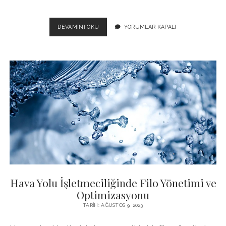
HAVA
DEVAMINI OKU
YORUMLAR KAPALI
YOLU
İŞLETMECILIĞINDE
YENI
PAZARLARA
AÇILIM
STRATEJILERI
Hava Yolu İşletmeciliğinde Filo Yönetimi ve
Optimizasyonu
TARIH: AĞUSTOS 9, 2023