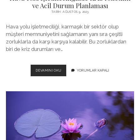
ve Acil Durum Planlaması
TARIH: AĞUSTOS 9, 2023
Hava yolu işletmeciliği, karmaşık bir sektör olup
müşteri memnuniyetini sağlamanın yanı sıra çeşitli
zorluklarla da karşı karşıya kalabilir. Bu zorluklardan
biri de kriz durumları ve…
HAVA
DEVAMINI OKU
YORUMLAR KAPALI
YOLU
İŞLETMECILIĞINDE
KRIZ
YÖNETIMI
VE
ACIL
DURUM
PLANLAMASI