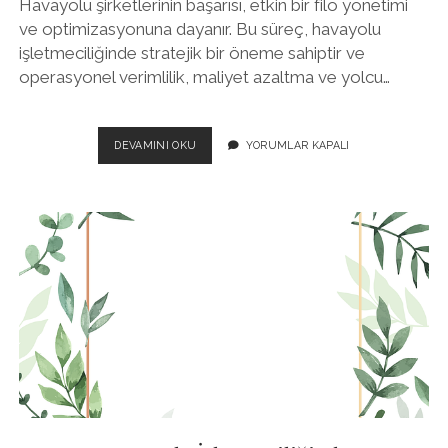
Havayolu şirketlerinin başarısı, etkin bir filo yönetimi
ve optimizasyonuna dayanır. Bu süreç, havayolu
işletmeciliğinde stratejik bir öneme sahiptir ve
operasyonel verimlilik, maliyet azaltma ve yolcu…
HAVA
DEVAMINI OKU
YORUMLAR KAPALI
YOLU
İŞLETMECILIĞINDE
FILO
YÖNETIMI
VE
OPTIMIZASYONU