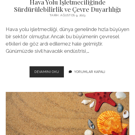
Hava Yolu İşletmeciliğinde
Sürdürülebilirlik ve Çevre Duyarlılığı
TARIH: AĞUSTOS 9, 2023
Hava yolu işletmeciliği, dünya genelinde hızla büyüyen
bir sektör olmuştur. Ancak bu büyümenin çevresel
etkileri de göz ardı edilemez hale gelmiştir.
Günümüzde sivil havacılık endüstrisi,…
HAVA
DEVAMINI OKU
YORUMLAR KAPALI
YOLU
İŞLETMECILIĞINDE
SÜRDÜRÜLEBILIRLIK
VE
ÇEVRE
DUYARLILIĞI