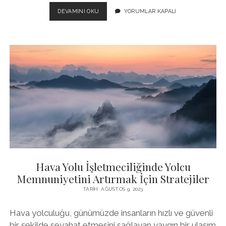
HAVA
DEVAMINI OKU
YORUMLAR KAPALI
YOLU
İŞLETMECILIĞINDE
YOLCU
TALEPLERINI
ÖNGÖRMEK
İÇIN
BIG
DATA
KULLANIMI
Hava Yolu İşletmeciliğinde Yolcu
Memnuniyetini Artırmak İçin Stratejiler
TARIH: AĞUSTOS 9, 2023
Hava yolculuğu, günümüzde insanların hızlı ve güvenli
bir şekilde seyahat etmesini sağlayan yaygın bir ulaşım