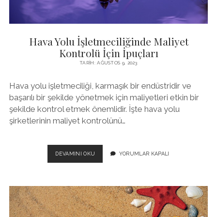
Hava Yolu İşletmeciliğinde Maliyet
Kontrolü İçin İpuçları
TARIH: AĞUSTOS 9, 2023
Hava yolu işletmeciliği, karmaşık bir endüstridir ve
başarılı bir şekilde yönetmek için maliyetleri etkin bir
şekilde kontrol etmek önemlidir. İşte hava yolu
şirketlerinin maliyet kontrolünü…
HAVA
DEVAMINI OKU
YORUMLAR KAPALI
YOLU
İŞLETMECILIĞINDE
MALIYET
KONTROLÜ
İÇIN
İPUÇLARI