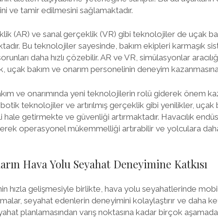
ni ve tamir edilmesini sağlamaktadır.
eklik (AR) ve sanal gerçeklik (VR) gibi teknolojiler de uçak 
adır. Bu teknolojiler sayesinde, bakım ekipleri karmaşık sist
 sorunları daha hızlı çözebilir. AR ve VR, simülasyonlar aracıl
rek, uçak bakım ve onarım personelinin deneyim kazanmasına 
kım ve onarımında yeni teknolojilerin rolü giderek önem k
obotik teknolojiler ve artırılmış gerçeklik gibi yenilikler, uç
i hale getirmekte ve güvenliği artırmaktadır. Havacılık endüst
erek operasyonel mükemmelliği artırabilir ve yolculara daha
arın Hava Yolu Seyahat Deneyimine Katkısı
 hızla gelişmesiyle birlikte, hava yolu seyahatlerinde mob
alar, seyahat edenlerin deneyimini kolaylaştırır ve daha keyi
yahat planlamasından varış noktasına kadar birçok aşamada