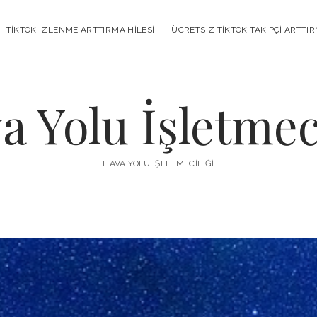
TIKTOK IZLENME ARTTIRMA HILESI
ÜCRETSIZ TIKTOK TAKIPÇI ARTTI
a Yolu İşletmeci
HAVA YOLU İŞLETMECILIĞI