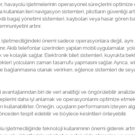
kler, havayolu işletmelerinin operasyonel süreçlerini optimiz
kullanılan ileri navigasyon sistemleri, pilotların güvenliği art
 akıllı bagaj yönetimi sistemleri, kaybolan veya hasar gören bag
mnuniyetini artırır.
u işletmeciliğindeki önemi sadece operasyonlara değil, ayn
r. Akıllı telefonlar üzerinden yapılan mobil uygulamalar, yo
 ve kolaylık sağlar. Elektronik bilet sistemleri, kuyrukta bek
leri yolcuların zaman tasarrufu yapmasını sağlar. Ayrıca, wifi
te bağlanmasına olanak verirken, eğlence sistemleri de sey
avantajlarından biri de veri analitiği ve öngörülebilir analizl
aleplerini daha iyi anlamak ve operasyonlarını optimize etmek
arı kullanabilirler. Örneğin, uçuşların performansını izleyen a
önceden tespit edebilir ve böylece kesintileri önleyebilir.
u işletmeciliğinde teknoloji kullanımının önemi giderek artmak