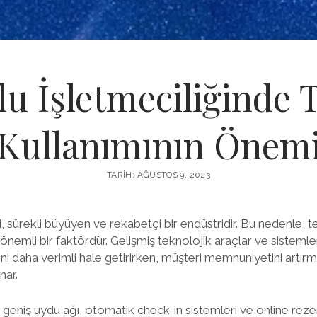
u İşletmeciliğinde 
Kullanımının Önem
TARIH: AĞUSTOS 9, 2023
, sürekli büyüyen ve rekabetçi bir endüstridir. Bu nedenle, te
in önemli bir faktördür. Gelişmiş teknolojik araçlar ve sisteml
erini daha verimli hale getirirken, müşteri memnuniyetini artır
nar.
su, geniş uydu ağı, otomatik check-in sistemleri ve online re