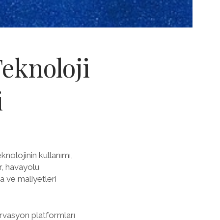
Teknoloji
i
knolojinin kullanımı,
er, havayolu
ma ve maliyetleri
zervasyon platformları