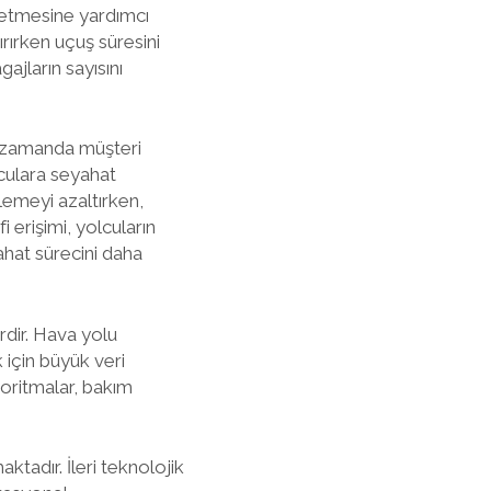
e etmesine yardımcı
ırırken uçuş süresini
ajların sayısını
ı zamanda müşteri
lculara seyahat
lemeyi azaltırken,
 erişimi, yolcuların
ahat sürecini daha
erdir. Hava yolu
 için büyük veri
lgoritmalar, bakım
tadır. İleri teknolojik