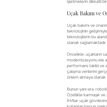
işletmelerin dikkatli bi
Uçak Bakım ve On
Uçak bakımı ve onarımı,
teknolojinin gelişimiyl
teknolojilerin bu aland
olanak sağlamaktadır.
Öncelikle, uçakların s
modernizasyonu ele al
performans takibi ve ar
çalışma verilerini ger
önlem almaya olanak t
Bunun yanı sıra, robot
Özellikle karmaşık ve z
İHA’lar, uçak gövdesin
kullanılan hassas mekan