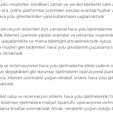
ünkü müşteriler, istedikleri zaman ve yerden biletlerini satın
ı sıra, online platformlar üzerinden sunulan avantajlı fiyatla
hava yolu şirketlerinden yana kullanmasını sağlamaktadır.
 rezervasyon sistemleri aynı zamanda hava yolu işletmeleri
ır. İnternet üzerinde yapılan aramalar ve reklamlar sayesinde
ulaşabilmekte ve marka bilinirliğini artırabilmektedir. Ayrıca
e müşteri geri bildirimleri, hava yolu şirketlerinin pazarlama st
ı olmaktadır.
tışı ve rezervasyonun hava yolu işletmelerine etkisi sadece o
ve değişiklikleri gibi durumlar, işletmelerin operasyonel pla
rıca, internet üzerindeki yoğun rekabet ortamı, hava yolu şirk
maktadır.
let satışı ve rezervasyon sistemi, hava yolu işletmelerinin f
 sistemler, işletmelere maliyet tasarrufu, operasyonel verimli
ama fırsatları sunmaktadır. Ancak, rekabetin yoğun olduğu