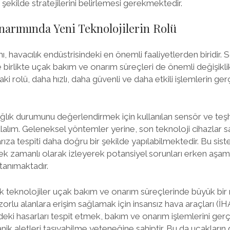
r şekilde stratejilerini belirlemesi gerekmektedir.
arımında Yeni Teknolojilerin Rolü
 havacılık endüstrisindeki en önemli faaliyetlerden biridir. S
e birlikte uçak bakım ve onarım süreçleri de önemli değişiklik
aki rolü, daha hızlı, daha güvenli ve daha etkili işlemlerin ge
ağlık durumunu değerlendirmek için kullanılan sensör ve teşh
alım. Geleneksel yöntemler yerine, son teknoloji cihazlar s
ıza tespiti daha doğru bir şekilde yapılabilmektedir. Bu sist
çek zamanlı olarak izleyerek potansiyel sorunları erken aşa
anımaktadır.
ik teknolojiler uçak bakım ve onarım süreçlerinde büyük bir
orlu alanlara erişim sağlamak için insansız hava araçları (İHA
deki hasarları tespit etmek, bakım ve onarım işlemlerini ger
ik aletleri taşıyabilme yeteneğine sahiptir. Bu da uçakların d