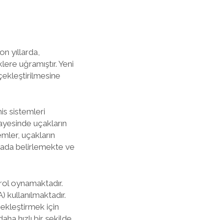
on yıllarda,
lere uğramıştır. Yeni
rçekleştirilmesine
is sistemleri
ayesinde uçakların
emler, uçakların
mada belirlemekte ve
 rol oynamaktadır.
) kullanılmaktadır.
çekleştirmek için
aha hızlı bir şekilde