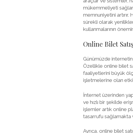
araçlar ve sistemler, 
mükemmeliyeti sağlama
memnuniyetini artırır. 
sürekli olarak yenilikl
kullanmalarının önemin
Online Bilet Sat
Günümüzde internetin 
Özellikle online bilet 
faaliyetlerini büyük ö
işletmelerine olan etk
İnternet üzerinden yapı
ve hızlı bir şekilde er
işlemler artık online 
tasarrufu sağlamakta v
Ayrıca, online bilet s