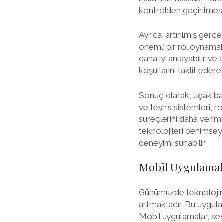
kontrolden geçirilmesi
Ayrıca, artırılmış gerç
önemli bir rol oynamakt
daha iyi anlayabilir ve
koşullarını taklit ede
Sonuç olarak, uçak ba
ve teşhis sistemleri, r
süreçlerini daha veriml
teknolojileri benimsey
deneyimi sunabilir.
Mobil Uygulamal
Günümüzde teknolojinin
artmaktadır. Bu uygulam
Mobil uygulamalar, se