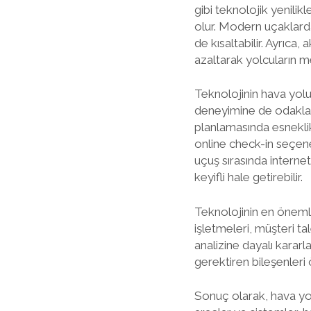
gibi teknolojik yenili
olur. Modern uçaklarda 
de kısaltabilir. Ayrıca,
azaltarak yolcuların me
Teknolojinin hava yol
deneyimine de odaklanı
planlamasında esneklik
online check-in seçenek
uçuş sırasında interne
keyifli hale getirebilir.
Teknolojinin en önemli 
işletmeleri, müşteri t
analizine dayalı kararl
gerektiren bileşenleri 
Sonuç olarak, hava yol