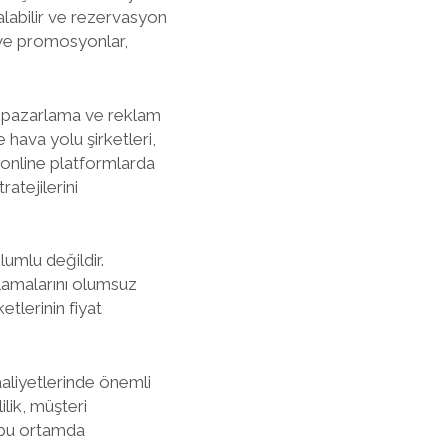
 alabilir ve rezervasyon
r ve promosyonlar,
ne pazarlama ve reklam
 hava yolu şirketleri,
, online platformlarda
ratejilerini
lumlu değildir.
nlamalarını olumsuz
etlerinin fiyat
aaliyetlerinde önemli
lik, müşteri
 bu ortamda