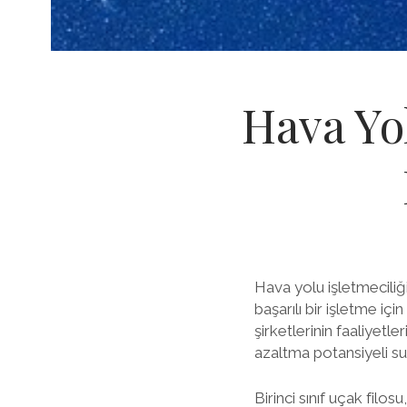
Hava Yol
Hava yolu işletmeciliği
başarılı bir işletme iç
şirketlerinin faaliyetl
azaltma potansiyeli su
Birinci sınıf uçak filo