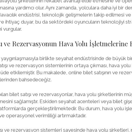
havayolu şirketlerinin rekabet avantajı elde etmesine ve op
sına yardımcı olur. Aynı zamanda, yolculara daha iyi bir d
Havacılık endüstrisi, teknolojik gelişmelerin takip edilmesi v
ere ihtiyaç duyar, bu da sektördeki oyuncuların teknolojiyi stra
i vurgular.
ışı ve Rezervasyonun Hava Yolu İşletmelerine 
yaygınlaşmasıyla birlikte seyahat endüstrisinde de büyük bi
satışı ve rezervasyon sistemlerinin ortaya çıkması, hava yolu 
lçüde etkilemiştir. Bu makalede, online bilet satışının ve re
ilerinden bahsedeceğiz.
lan bilet satışı ve rezervasyonlar, hava yolu şirketlerinin m
işmesini sağlamıştır. Eskiden seyahat acenteleri veya bilet giş
platformlarda gerçekleştirilmektedir. Bu durum, hava yolu iş
e operasyonel verimliliği artırmaktadır.
atışı ve rezervasyon sistemleri sayesinde hava yolu şirketleri