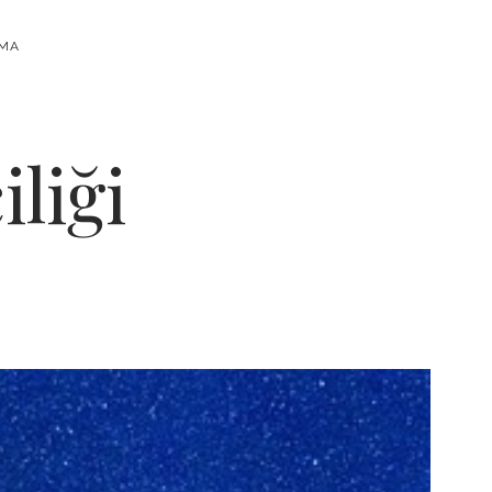
RMA
liği