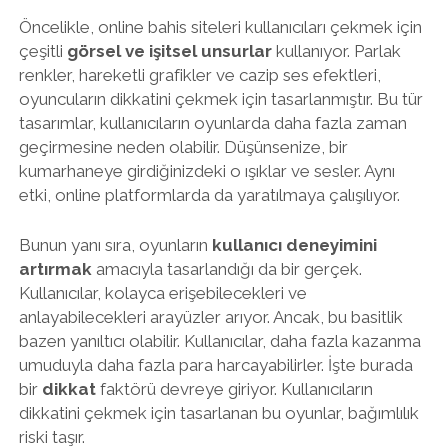
Öncelikle, online bahis siteleri kullanıcıları çekmek için
çeşitli
görsel ve işitsel unsurlar
kullanıyor. Parlak
renkler, hareketli grafikler ve cazip ses efektleri,
oyuncuların dikkatini çekmek için tasarlanmıştır. Bu tür
tasarımlar, kullanıcıların oyunlarda daha fazla zaman
geçirmesine neden olabilir. Düşünsenize, bir
kumarhaneye girdiğinizdeki o ışıklar ve sesler. Aynı
etki, online platformlarda da yaratılmaya çalışılıyor.
Bunun yanı sıra, oyunların
kullanıcı deneyimini
artırmak
amacıyla tasarlandığı da bir gerçek.
Kullanıcılar, kolayca erişebilecekleri ve
anlayabilecekleri arayüzler arıyor. Ancak, bu basitlik
bazen yanıltıcı olabilir. Kullanıcılar, daha fazla kazanma
umuduyla daha fazla para harcayabilirler. İşte burada
bir
dikkat
faktörü devreye giriyor. Kullanıcıların
dikkatini çekmek için tasarlanan bu oyunlar, bağımlılık
riski taşır.