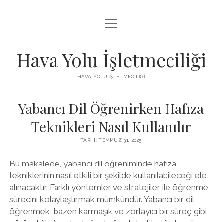
menüyü
INSTAGRAM BEĞENI KISITLAMASI
aç
LISTE
Hava Yolu İşletmeciliği
SAYFA LISTESI
HAVA YOLU İŞLETMECILIĞI
TIKTOK IZLENME ARTTIRMA HILESI
Yabancı Dil Öğrenirken Hafıza
ÜCRETSIZ TIKTOK TAKIPÇI ARTTIRMA
Teknikleri Nasıl Kullanılır
TARIH: TEMMUZ 31, 2025
Bu makalede, yabancı dil öğreniminde hafıza
tekniklerinin nasıl etkili bir şekilde kullanılabileceği ele
alınacaktır. Farklı yöntemler ve stratejiler ile öğrenme
sürecini kolaylaştırmak mümkündür. Yabancı bir dil
öğrenmek, bazen karmaşık ve zorlayıcı bir süreç gibi