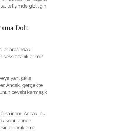
l iletişimde gizliliğin
Drama Dolu
cılar arasındaki
n sessiz tanıklar mı?
eya yanlışlıkla
irer. Ancak, gerçekte
runun cevabı karmaşık
ğına inanır. Ancak, bu
lik konularında
kesin bir açıklama