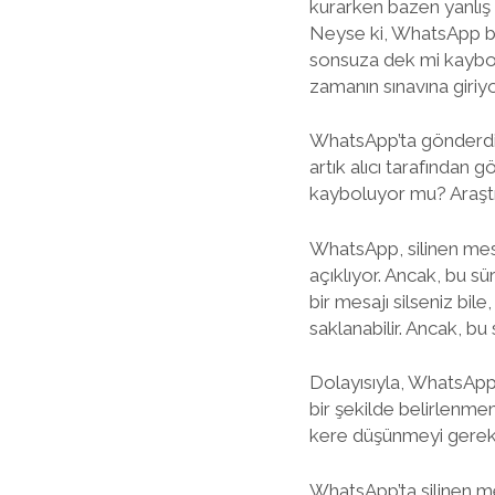
kurarken bazen yanlış 
Neyse ki, WhatsApp biz
sonsuza dek mi kaybolu
zamanın sınavına giriy
WhatsApp’ta gönderdiğin
artık alıcı tarafından
kayboluyor mu? Araştı
WhatsApp, silinen mesaj
açıklıyor. Ancak, bu sü
bir mesajı silseniz bi
saklanabilir. Ancak, bu
Dolayısıyla, WhatsApp’ta
bir şekilde belirlenme
kere düşünmeyi gerekt
WhatsApp’ta silinen me