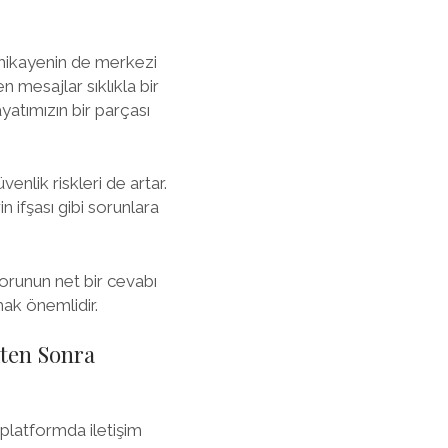
k hikayenin de merkezi
en mesajlar sıklıkla bir
yatımızın bir parçası
enlik riskleri de artar.
n ifşası gibi sorunlara
orunun net bir cevabı
mak önemlidir.
kten Sonra
platformda iletişim