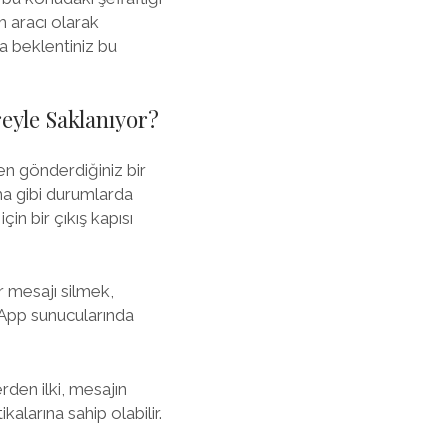
m aracı olarak
sa beklentiniz bu
eyle Saklanıyor?
en gönderdiğiniz bir
ma gibi durumlarda
in bir çıkış kapısı
r mesajı silmek,
sApp sunucularında
rden ilki, mesajın
kalarına sahip olabilir.