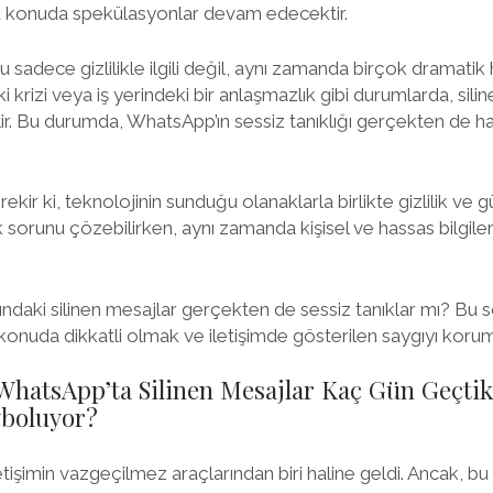
u konuda spekülasyonlar devam edecektir.
u sadece gizlilikle ilgili değil, aynı zamanda birçok dramati
işki krizi veya iş yerindeki bir anlaşmazlık gibi durumlarda, silin
ilir. Bu durumda, WhatsApp’ın sessiz tanıklığı gerçekten de ha
r ki, teknolojinin sunduğu olanaklarla birlikte gizlilik ve güv
 sorunu çözebilirken, aynı zamanda kişisel ve hassas bilgileri
ndaki silinen mesajlar gerçekten de sessiz tanıklar mı? Bu s
 konuda dikkatli olmak ve iletişimde gösterilen saygıyı koru
WhatsApp’ta Silinen Mesajlar Kaç Gün Geçti
boluyor?
şimin vazgeçilmez araçlarından biri haline geldi. Ancak, bu 