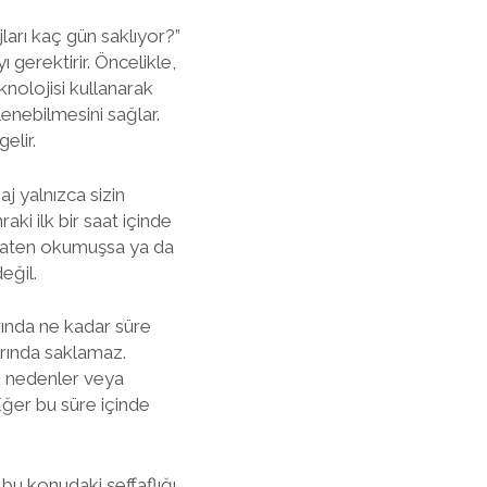
arı kaç gün saklıyor?”
ı gerektirir. Öncelikle,
nolojisi kullanarak
lenebilmesini sağlar.
elir.
aj yalnızca sizin
ki ilk bir saat içinde
jı zaten okumuşsa ya da
eğil.
rında ne kadar süre
arında saklamaz.
ik nedenler veya
Eğer bu süre içinde
n bu konudaki şeffaflığı