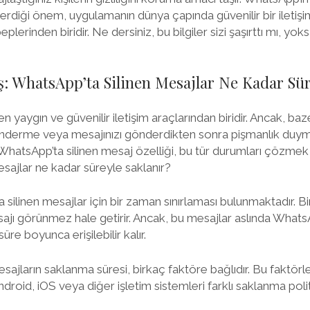
e verdiği önem, uygulamanın dünya çapında güvenilir bir iletişi
plerinden biridir. Ne dersiniz, bu bilgiler sizi şaşırttı mı, yok
: WhatsApp’ta Silinen Mesajlar Ne Kadar Sür
 yaygın ve güvenilir iletişim araçlarından biridir. Ancak, baz
gönderme veya mesajınızı gönderdikten sonra pişmanlık duy
, WhatsApp’ta silinen mesaj özelliği, bu tür durumları çözmek iç
esajlar ne kadar süreyle saklanır?
silinen mesajlar için bir zaman sınırlaması bulunmaktadır. Bi
sajı görünmez hale getirir. Ancak, bu mesajlar aslında What
süre boyunca erişilebilir kalır.
ajların saklanma süresi, birkaç faktöre bağlıdır. Bu faktörle
ndroid, iOS veya diğer işletim sistemleri farklı saklanma politi