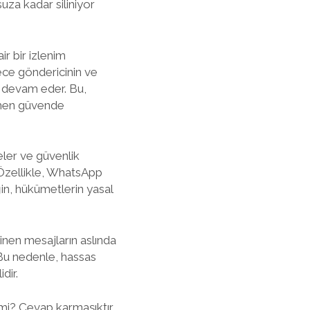
uza kadar siliniyor
r bir izlenim
ece göndericinin ve
a devam eder. Bu,
mamen güvende
eler ve güvenlik
 Özellikle, WhatsApp
eğin, hükümetlerin yasal
linen mesajların aslında
. Bu nedenle, hassas
dir.
mi? Cevap karmaşıktır