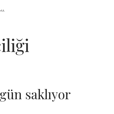
RMA
liği
gün saklıyor