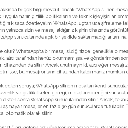
akkında birçok bilgi mevcut, ancak “WhatsApp silinen mesajl
uygulamanın gizlilik politikalarını ve teknik işleyişini anlamay
ştığını kısaca özetleyelim. WhatsApp, uçtan uca şifreleme tek
n yalnızca sizin ve mesajı aldığınız kişinin cihazında görüntü
tsApp sunucularında açık bir şekilde saklanmadığı anlamına g
ne olur? WhatsApp’ta bir mesajı sildiğinizde, genellikle o mes
ncak, alıcı tarafından henüz okunmamışsa ve gönderimden sonra
nın cihazından da silinir. Ancak unutmayın ki, alıcı eğer mesa
detmişse, bu mesajı onların cihazından kaldırmanız mümkün d
ak edilen soruya; WhatsApp silinen mesajları kendi sunucula
nlik ve gizlilik ilkeleri gereği, mesajların içeriğini sunucul
letildikten sonra WhatsApp sunucularından silinir. Ancak, tekn
 ulaşmayan mesajlar en fazla 30 gün sunucularda tutulabilir. 
, otomatik olarak silinir.
jlaştığınız kişilerin gizliliğini koruma amacı taşır. WhatsApp’ı