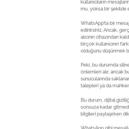
kullanıcıların mesajlar
mu, yoksa bir şekilde e
WhatsApp’ta bir mesajı
edinirsiniz. Ancak, ge
alıcının cihazından ka
birçok kullanıcının fa
olduğunu düşünmek biraz
Peki, bu durumda silin
önlemleri alır, ancak
sunucularında saklanan 
talepleri ya da mahkem
Bu durum, dijital gizlil
sonsuza kadar gitmediği
bilgileri paylaşırken d
WhatsApp gibi mesajl