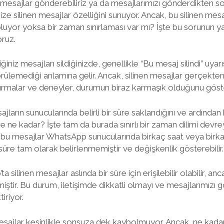
mesajlar gönderebiliriz ya da mesajlarımızı gönderdikten son
e silinen mesajlar özelliğini sunuyor. Ancak, bu silinen mes
yor yoksa bir zaman sınırlaması var mı? İşte bu sorunun yan
oruz.
iz mesajları sildiğinizde, genellikle “Bu mesaj silindi” uyarısı
 görülemediği anlamına gelir. Ancak, silinen mesajlar gerçekt
rmalar ve deneyler, durumun biraz karmaşık olduğunu göste
ların sunucularında belirli bir süre saklandığını ve ardından ka
re ne kadar? İşte tam da burada sınırlı bir zaman dilimi devrey
le, bu mesajlar WhatsApp sunucularında birkaç saat veya bir
 süre tam olarak belirlenmemiştir ve değişkenlik gösterebilir.
 silinen mesajlar aslında bir süre için erişilebilir olabilir, an
miştir. Bu durum, iletişimde dikkatli olmayı ve mesajlarımız
iriyor.
sajlar kesinlikle sonsuza dek kaybolmuyor. Ancak, ne kadar