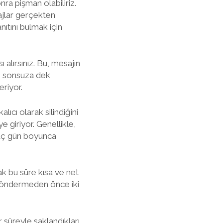
ra pişman olabiliriz.
ajlar gerçekten
ıtını bulmak için
 alırsınız. Bu, mesajın
en sonsuza dek
riyor.
lıcı olarak silindiğini
e giriyor. Genellikle,
kaç gün boyunca
cak bu süre kısa ve net
ı göndermeden önce iki
 süreyle saklandıkları