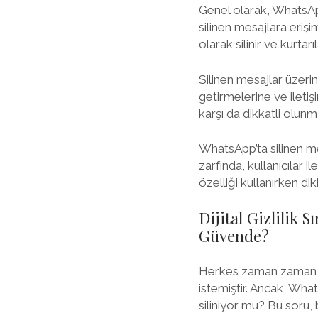
Genel olarak, WhatsApp
silinen mesajlara erişi
olarak silinir ve kurtar
Silinen mesajlar üzerind
getirmelerine ve iletiş
karşı da dikkatli olunma
WhatsApp’ta silinen mes
zarfında, kullanıcılar i
özelliği kullanırken di
Dijital Gizlilik 
Güvende?
Herkes zaman zaman ya
istemiştir. Ancak, Wh
siliniyor mu? Bu soru,