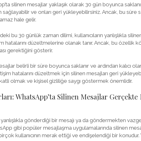
’ta silinen mesajlar yaklaşık olarak 30 gün boyunca saklanır
m sağlayabilir ve onları geri yükleyebilirsiniz. Ancak, bu süre
ılamaz hale gelir.
eki bu 30 günlük zaman dilimi, kullanıcıların yanlışlıkla siline
im hatalarını düzeltmelerine olanak tanır. Ancak, bu özellik kö
sı gerektiğini gösterir.
ajlar belirli bir süre boyunca saklanır ve ardından kalıcı olara
letişim hatalarını düzeltmek için silinen mesajları geri yükleyebi
kkatli olmak ve kişisel gizliliğe saygı göstermek önemlidir.
Sırları: WhatsApp’ta Silinen Mesajlar Gerçekt
nlışlıkla gönderdiği bir mesajı ya da göndermekten vazgeç
atsApp gibi popüler mesajlaşma uygulamalarında silinen mes
 birçok kullanıcının merak ettiği ve endişelendiği bir konudu