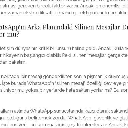
e alması gereken birçok faktör vardır. Ancak, en önemlisi, dijita
her zaman ekstra dikkatli olmanın gerektiğini unutmamaktır.
atsApp’ın Arka Planındaki Silinen Mesajlar 
yor mu?
tişim dünyasının kritik bir unsuru haline geldi. Ancak, kullanı
ikayenin başlangıcı olabilir. Peki, silinen mesajlar gerçekte
dan bakalım.
 noktada, bir mesajı gönderdikten sonra pişmanlık duymuş v
z. İşte burada WhatsApp’ın “silinen mesaj” özelliği devreye g
iliniyor mu yoksa bir yerlerde hala saklanıyorlar mı? Bu so
sajların aslında WhatsApp sunucularında kalıcı olarak saklandı
ğru olduğunu belirlemek zordur. WhatsApp, güvenlik ve gizli
anıcıların verilerini korumak için çeşitli önlemler alır. Ancak, 