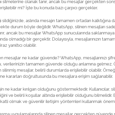
ını silmelerine olanak tanır, ancak bu mesajlar gerçekten sons
rişilebilir mi? İşte bu konuda bazı çarpıcı gerçekler.
 sildiğinizde, aslında mesajın tamamen ortadan kalktığına dai
rçekte durum böyle değildir. WhatsApp, silinen mesajları sad
ldırır, ancak bu mesajlar WhatsApp sunucularında saklanmay
rkında olmadığı bir gerçektir. Dolayısıyla, mesajlarınızın ta
 yanıltıcı olabilir.
en mesajlar ne kadar güvende? WhatsApp, mesajlarınızı şifr
 bu, verilerinizin tamamen güvende olduğu anlamına gelmez.
silinmiş mesajlar, belirli durumlarda erişilebilir olabilir. Örn
e kararları doğrultusunda bu mesajlara erişim sağlanabilir.
iğin ne kadar kırılgan olduğunu göstermektedir. Kullanıcılar, si
ni ve belirli koşullar altında erişilebilir olduğunu bilmelidir
ikkatli olmak ve güvenilir iletişim yöntemleri kullanmak önemli
aşma uygulamalarında silinen mesajlar gerçekten güvende 