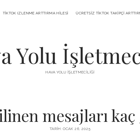
TIKTOK IZLENME ARTTIRMA HILESI
ÜCRETSIZ TIKTOK TAKIPÇI ARTTI
a Yolu İşletmeci
HAVA YOLU İŞLETMECILIĞI
linen mesajları kaç 
TARIH: OCAK 26, 2025