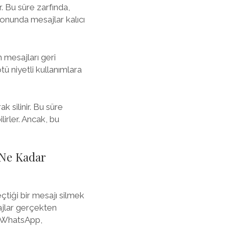
. Bu süre zarfında,
 sonunda mesajlar kalıcı
n mesajları geri
tü niyetli kullanımlara
k silinir. Bu süre
lirler. Ancak, bu
e Ne Kadar
tiği bir mesajı silmek
ajlar gerçekten
r. WhatsApp,