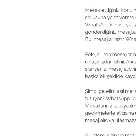
Merak ettiğiniz konu h
sorusuna yanıt vermek, 
WhatsApp’ın nasıl çalı
gönderdiğiniz mesajları
Bu, mesajlarınızın Wha
Peki, silinen mesajlar 
cihazınızdan silinir. A
silerseniz, mesaj alıcı
başka bir şekilde kay
Şimdi gelelim asıl mer
tutuyor? WhatsApp, güve
Mesajlarınız, alıcıya i
gecikmelerle alıcısına
mesaj alıcıya ulaşmazsa
Bu işlem, sizin ve mesa