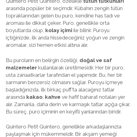
Quintero Petit Quintero, özellikle
tütün tutkunları
arasında popüler bir seçimdir. Küba’nın zengin tütün
topraklarından gelen bu puro, kendine has tadı ve
aroması ile dikkat çeker. Puro, genellikle orta
boyutlarda olup,
kolay içimi
ile bilinir. Puroyu
içtiğinizde, ilk anda hissedeceğiniz yoğun ve zengin
aromalar, sizi hemen etkisi altına alır.
Bu puroların en belirgin özelliği,
doğal ve saf
malzemeler
kullanılarak üretilmesidir. Her bir puro,
usta zanaatkarlar tarafından el yapımıdır. Bu, her bir
sarmanın benzersiz olmasını sağlar. Puroyu içmeye
başladığınızda, ilk birkaç puff’ta alacağınız tatlar
arasında
kakao
,
kahve
ve hafif baharat notaları yer
alır. Zamanla, daha derin ve karmaşık tatlar açığa çıkar.
Bu süreç, puro içiminin en keyifli yanlarından biridir.
Quintero Petit Quintero, genellikle arkadaşlarınızla
paylaşmak için mükemmeldir. Bir akşam yemeği