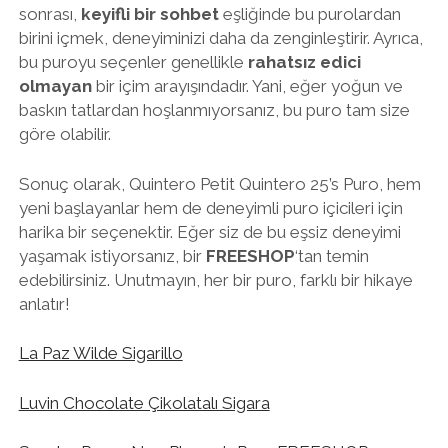
sonrası,
keyifli bir sohbet
eşliğinde bu purolardan
birini içmek, deneyiminizi daha da zenginleştirir. Ayrıca,
bu puroyu seçenler genellikle
rahatsız edici
olmayan
bir içim arayışındadır. Yani, eğer yoğun ve
baskın tatlardan hoşlanmıyorsanız, bu puro tam size
göre olabilir.
Sonuç olarak, Quintero Petit Quintero 25’s Puro, hem
yeni başlayanlar hem de deneyimli puro içicileri için
harika bir seçenektir. Eğer siz de bu eşsiz deneyimi
yaşamak istiyorsanız, bir
FREESHOP
‘tan temin
edebilirsiniz. Unutmayın, her bir puro, farklı bir hikaye
anlatır!
La Paz Wilde Sigarillo
Luvin Chocolate Çikolatalı Sigara