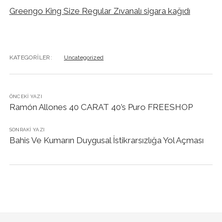
Greengo King Size Regular Zıvanalı sigara kağıdı
KATEGORILER:
Uncategorized
ÖNCEKI YAZI
Ramón Allones 40 CARAT 40’s Puro FREESHOP
SONRAKI YAZI
Bahis Ve Kumarın Duygusal İstikrarsızlığa Yol Açması