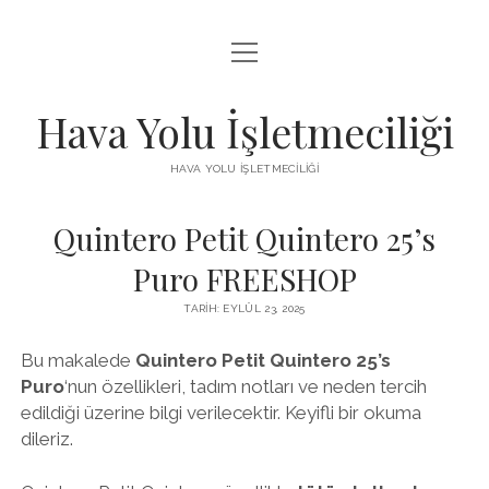
menüyü
INSTAGRAM BEĞENI KISITLAMASI
aç
LISTE
Hava Yolu İşletmeciliği
SAYFA LISTESI
HAVA YOLU İŞLETMECILIĞI
TIKTOK IZLENME ARTTIRMA HILESI
Quintero Petit Quintero 25’s
ÜCRETSIZ TIKTOK TAKIPÇI ARTTIRMA
Puro FREESHOP
TARIH: EYLÜL 23, 2025
Bu makalede
Quintero Petit Quintero 25’s
Puro
‘nun özellikleri, tadım notları ve neden tercih
edildiği üzerine bilgi verilecektir. Keyifli bir okuma
dileriz.