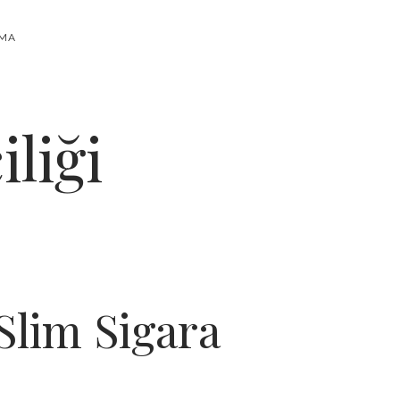
RMA
liği
Slim Sigara