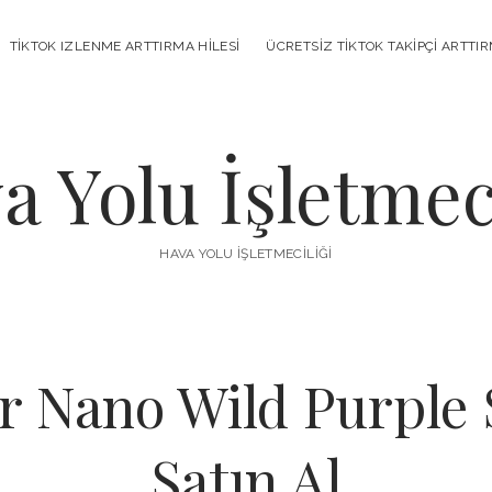
TIKTOK IZLENME ARTTIRMA HILESI
ÜCRETSIZ TIKTOK TAKIPÇI ARTTI
a Yolu İşletmeci
HAVA YOLU İŞLETMECILIĞI
 Nano Wild Purple 
Satın Al