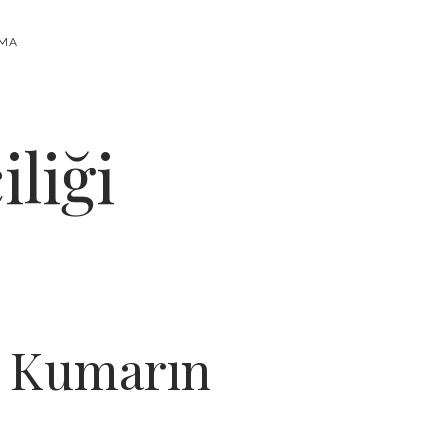
RMA
liği
l Kumarın