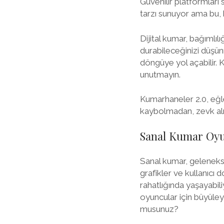
Güvenilir platformları
tarzı sunuyor ama bu, 
Dijital kumar, bağımlı
durabileceğinizi düşünm
döngüye yol açabilir. 
unutmayın.
Kumarhaneler 2.0, eğle
kaybolmadan, zevk alm
Sanal Kumar Oyun
Sanal kumar, geleneks
grafikler ve kullanıcı
rahatlığında yaşayabil
oyuncular için büyüley
musunuz?