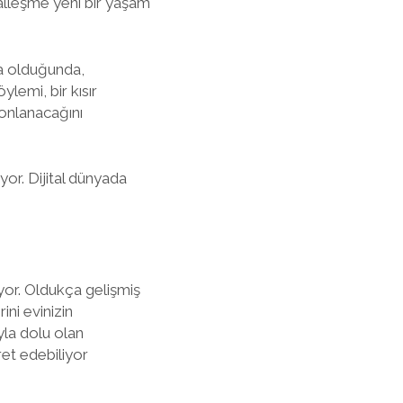
talleşme yeni bir yaşam
da olduğunda,
lemi, bir kısır
sonlanacağını
or. Dijital dünyada
or. Oldukça gelişmiş
ni evinizin
yla dolu olan
et edebiliyor