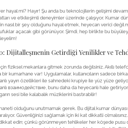
rer hayal mi? Hayır! Şu anda bu teknolojilerin gelişimi deva
atları ve etkileşimli deneyimler üzerinde çalışıyor. Kumar d
rin nasıl bir şey olduğunu hayal etmek, heyecan verici değil
 ufuklar açacak gibi görünüyor. Şimdi, hep birlikte bu büyüley
leyelim!
 Dijitalleşmenin Getirdiği Yenilikler ve Tehd
in fiziksel mekanlara gitmek zorunda değilsiniz. Akıllı telef
 bir kumarhane var! Uygulamalar, kullanıcıların sadece birka
anlı yayın özellikleri ile sahnedeki krupiye ile yüz yüze geli
ı взаимодействие, bunu daha da heyecanlı hale getiriyor. A
garın sesi bile kalabalık müziklerini bastırabilir!
r ihaneti olduğunu unutmamak gerek. Bu dijital kumar dünyası,
 aralıyor. Güvenliğinizi sağlamak için iki kat dikkatli olmalısın
dikkat edin; çünkü görünmeyen tehlikeler her köşede pusu da 