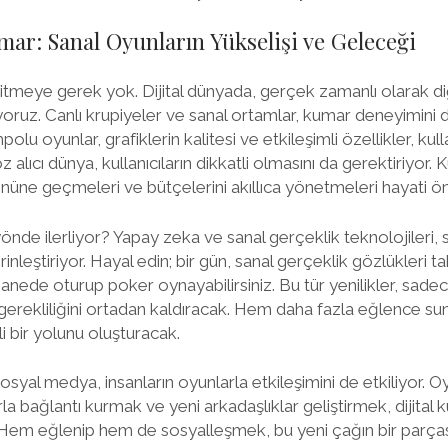
mar: Sanal Oyunların Yükselişi ve Geleceği
itmeye gerek yok. Dijital dünyada, gerçek zamanlı olarak d
yoruz. Canlı krupiyeler ve sanal ortamlar, kumar deneyimini 
mpolu oyunlar, grafiklerin kalitesi ve etkileşimli özellikler, kull
alıcı dünya, kullanıcıların dikkatli olmasını da gerektiriyor. Kul
önüne geçmeleri ve bütçelerini akıllıca yönetmeleri hayati ö
nde ilerliyor? Yapay zeka ve sanal gerçeklik teknolojileri, 
nleştiriyor. Hayal edin; bir gün, sanal gerçeklik gözlükleri t
rhanede oturup poker oynayabilirsiniz. Bu tür yenilikler, sa
e gerekliliğini ortadan kaldıracak. Hem daha fazla eğlence 
i bir yolunu oluşturacak.
yal medya, insanların oyunlarla etkileşimini de etkiliyor. Oyu
la bağlantı kurmak ve yeni arkadaşlıklar geliştirmek, dijital
Hem eğlenip hem de sosyalleşmek, bu yeni çağın bir parçası 