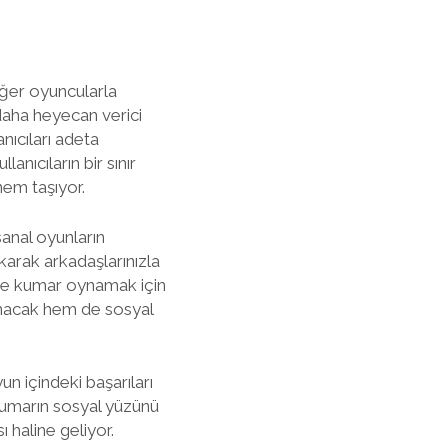
iğer oyuncularla
daha heyecan verici
anıcıları adeta
lanıcıların bir sınır
nem taşıyor.
sanal oyunların
akarak arkadaşlarınızla
dece kumar oynamak için
sunacak hem de sosyal
n içindeki başarıları
 kumarın sosyal yüzünü
haline geliyor.