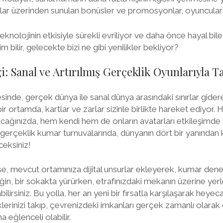
ar üzerinden sunulan bonüsler ve promosyonlar, oyuncular iç
eknolojinin etkisiyle sürekli evriliyor ve daha önce hayal 
 bilir, gelecekte bizi ne gibi yenilikler bekliyor?
 Sanal ve Artırılmış Gerçeklik Oyunlarıyla Ta
inde, gerçek dünya ile sanal dünya arasındaki sınırlar giderek
ir ortamda, kartlar ve zarlar sizinle birlikte hareket ediyor. 
lacağınızda, hem kendi hem de onların avatarları etkileşimde bu
 gerçeklik kumar turnuvalarında, dünyanın dört bir yanından k
eksiniz!
se, mevcut ortamınıza dijital unsurlar ekleyerek, kumar deney
ğin, bir sokakta yürürken, etrafınızdaki mekanın üzerine yerl
bilirsiniz. Bu yolla, her an yeni bir fırsatla karşılaşarak heye
üklerinizi takıp, çevrenizdeki imkanları gerçek zamanlı olar
eğlenceli olabilir.