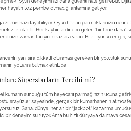
 seçmek, oyun deneyiminizi daha güvenli hale getirebilir. Diji
her hayalin toz pembe olmadığı anlamına geliyor.
lığa zemin hazırlayabiliyor. Oyun her an parmaklarınızın ucun
ek zor olabilir. Her kaybın ardından gelen “bir tane daha” söy
Kendinize zaman tanıyın; biraz ara verin. Her oyunun er geç 
ncenin yanı sıra dikkatli olunması gereken bir yolculuk sunuy
anın yollarını bulmak elinizde!
ları: Süperstarların Tercihi mi?
el kumarın sunduğu tüm heyecanı parmağınızın ucuna getiriy
 dostu arayüzler sayesinde, gerçek bir kumarhanenin atmosferi
iyorsunuz. Sanal dünya, her an bir “jackpot” kazanma umudu
ici bir deneyim sunuyor. Ama bu hızlı dünyaya dalmaya cesar