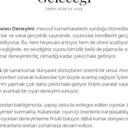
TARIH: OCAK 10, 2025
anıcı Deneyimi
, mevcut kumarhanelerin sunduğu hizmetler
mlar ve sanal gerçeklik sayesinde, oyuncular kendilerini ger
iliyorlar. Bu, hem heyecanı artırıyor hem de stresi azaltıyor.
ı eşliğinde, en sevdiğiniz oyunu kim bilir belki de pijama il
ar deneyimini hiç olmadığı kadar çekici hale getiriyor.
ü
de sanal kumar dünyasını dönüştüren önemli bir unsur. Ano
ücretleri sunarak kullanıcılar için büyük avantaj sağlıyor. İçt
m yapmak çok daha çekici hale geliyor. Kripto paralar saye
 avantajlı bir oyun deneyimi sunuyor.
sından baktığımızda, yapay zeka ile entegre edilen oyunlar, k
yimler sunmakta. Kullanıcılar, oyun içi önerilerle karşılaşabi
yunları deneyimleme fırsatı buluyor. dijital kumar dünyası sü
mkanlarla sınırları zorlamaya devam ediyor.