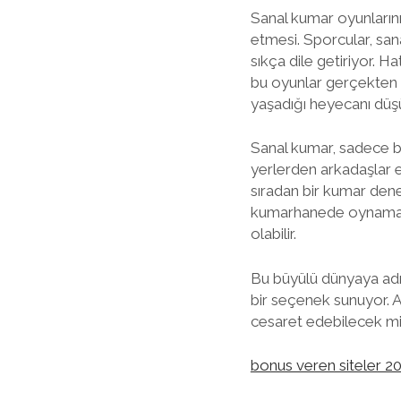
Sanal kumar oyunlarının
etmesi. Sporcular, san
sıkça dile getiriyor. H
bu oyunlar gerçekten e
yaşadığı heyecanı düş
Sanal kumar, sadece bir
yerlerden arkadaşlar ed
sıradan bir kumar dene
kumarhanede oynamak, 
olabilir.
Bu büyülü dünyaya adım
bir seçenek sunuyor. 
cesaret edebilecek mi
bonus veren siteler 2