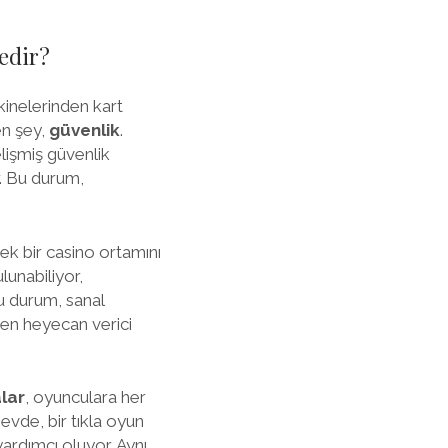
edir?
kinelerinden kart
en şey,
güvenlik
.
lişmiş güvenlik
r. Bu durum,
çek bir casino ortamını
lunabiliyor,
Bu durum, sanal
n en heyecan verici
lar
, oyunculara her
vde, bir tıkla oyun
ardımcı oluyor. Aynı