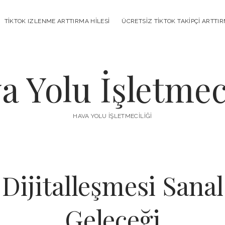
TIKTOK IZLENME ARTTIRMA HILESI
ÜCRETSIZ TIKTOK TAKIPÇI ARTTI
a Yolu İşletmeci
HAVA YOLU İŞLETMECILIĞI
Dijitalleşmesi Sana
Geleceği