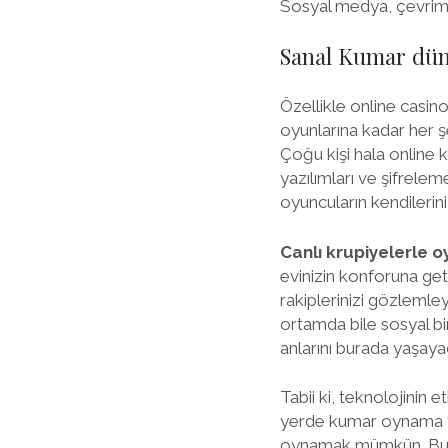
Sosyal medya, çevrimiç
Sanal Kumar dün
Özellikle online casin
oyunlarına kadar her 
Çoğu kişi hala online 
yazılımları ve şifrelem
oyuncuların kendilerin
Canlı krupiyelerle
evinizin konforuna geti
rakiplerinizi gözlemle
ortamda bile sosyal bir
anlarını burada yaşaya
Tabii ki, teknolojinin e
yerde kumar oynama fır
oynamak mümkün. Bu kol