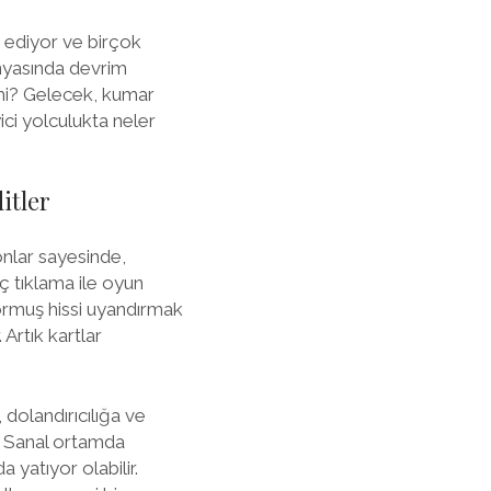
m ediyor ve birçok
ünyasında devrim
 mi? Gelecek, kumar
ici yolculukta neler
itler
onlar sayesinde,
ç tıklama ile oyun
yormuş hissi uyandırmak
rtık kartlar
 dolandırıcılığa ve
ız. Sanal ortamda
yatıyor olabilir.