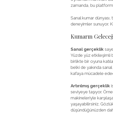
zamanda, bu platforml
Sanal kumar dünyası, t
deneyimler sunuyor. Kim
Kumarın Geleceği:
Sanal gerçeklik
sayes
Yüzde yüz etkileşimli b
birlikte bir oyuna katı
belki de yakında sanal
kafaya mücadele edec
Artırılmış gerçeklik
i
seviyeye taşıyor. Örne
makineleriyle karşılaşa
yaşayabilirsiniz. Gözl
düşündüğünüzden daha 