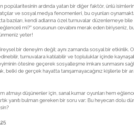
 popülaritesinin ardında yatan bir diğer faktör, ünlü isimleri
atçılar ve sosyal medya fenomenleri, bu oyunları oynamaktan
atta bazıları, kendi adlarına özel turnuvalar düzenlemeye bile 
ğlenceli mi?” sorusunun cevabını merak eden biriyseniz, bu
ünmeniz yeter!
eysel bir deneyim değil; aynı zamanda sosyal bir etkinlik. Oy
inebilir, turnuvalara katılabilir ve topluluklar içinde kaynaş
yiminin ötesine geçerek sosyalleşme imkanı sunmasını sağlıyo
belki de gerçek hayatta tanışamayacağınız kişilerle bir ar
 atmayı düşünenler için, sanal kumar oyunları hem eğlencel
Artık yanıtı bulman gereken bir soru var: Bu heyecan dolu d
sin?
025