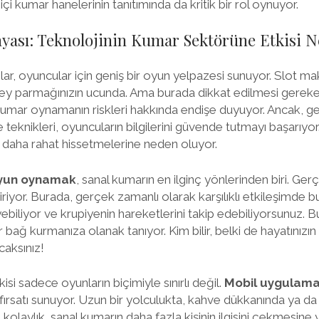
i kumar hanelerinin tanıtımında da kritik bir rol oynuyor.
yası: Teknolojinin Kumar Sektörüne Etkisi N
olar, oyuncular için geniş bir oyun yelpazesi sunuyor. Slot ma
şey parmağınızın ucunda. Ama burada dikkat edilmesi gerek
kumar oynamanın riskleri hakkında endişe duyuyor. Ancak, ge
e teknikleri, oyuncuların bilgilerini güvende tutmayı başarıyo
i daha rahat hissetmelerine neden oluyor.
 oyun oynamak
, sanal kumarın en ilginç yönlerinden biri. Ger
riyor. Burada, gerçek zamanlı olarak karşılıklı etkileşimde bu
yebiliyor ve krupiyenin hareketlerini takip edebiliyorsunuz. 
 bağ kurmanıza olanak tanıyor. Kim bilir, belki de hayatınızı
caksınız!
tkisi sadece oyunların biçimiyle sınırlı değil.
Mobil uygulama
satı sunuyor. Uzun bir yolculukta, kahve dükkanında ya da e
aylık, sanal kumarın daha fazla kişinin ilgisini çekmesine y