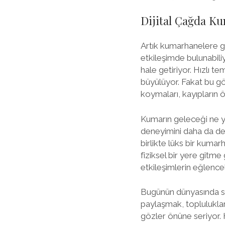
Dijital Çağda Ku
Artık kumarhanelere g
etkileşimde bulunabili
hale getiriyor. Hızlı te
büyülüyor. Fakat bu göz 
koymaları, kayıpların 
Kumarın geleceği ne yö
deneyimini daha da deri
birlikte lüks bir kuma
fiziksel bir yere gitm
etkileşimlerin eğlencel
Bugünün dünyasında sos
paylaşmak, topluluklar
gözler önüne seriyor. 