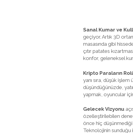
Sanal Kumar ve Kull
geçiyor. Artık 3D orta
masasında gibi hissedeb
çıtır patates kızartmas
konfor, geleneksel kum
Kripto Paraların Rol
yanı sıra, düşük işlem 
düşündüğünüzde, yatırı
yapmak, oyuncular için
Gelecek Vizyonu
açı
özelleştirilebilen dene
önce hiç düşünmediği o
Teknolojinin sunduğu i