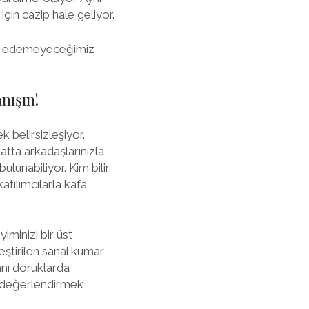
in cazip hale geliyor.
bile edemeyeceğimiz
nışın!
 belirsizleşiyor.
Hatta arkadaşlarınızla
lunabiliyor. Kim bilir,
atılımcılarla kafa
iminizi bir üst
eştirilen sanal kumar
canı doruklarda
ak değerlendirmek