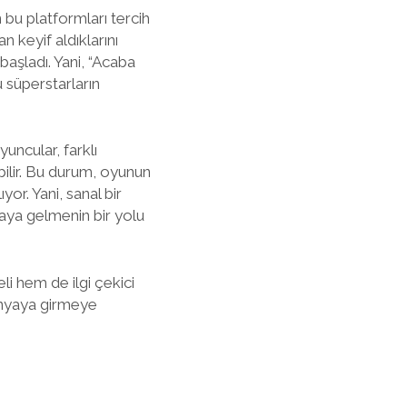
n bu platformları tercih
 keyif aldıklarını
başladı. Yani, “Acaba
 süperstarların
uncular, farklı
abilir. Bu durum, oyunun
r. Yani, sanal bir
aya gelmenin bir yolu
i hem de ilgi çekici
ünyaya girmeye