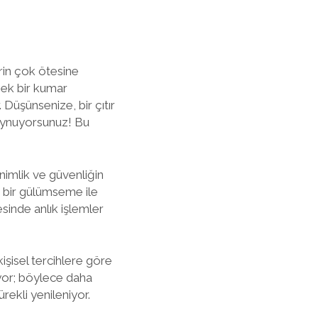
in çok ötesine
çek bir kumar
 Düşünsenize, bir çıtır
e oynuyorsunuz! Bu
nimlik ve güvenliğin
en bir gülümseme ile
sinde anlık işlemler
işisel tercihlere göre
liyor; böylece daha
rekli yenileniyor.