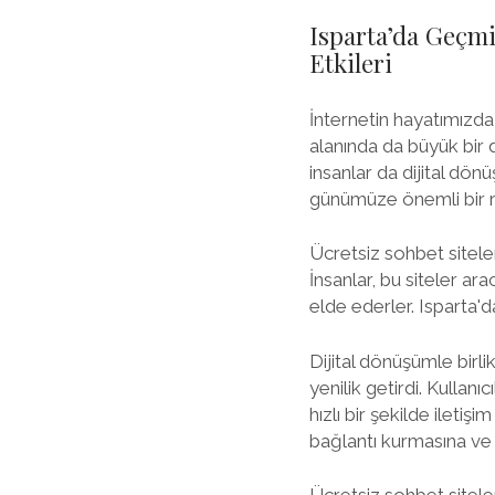
Isparta’da Geçmi
Etkileri
İnternetin hayatımızda k
alanında da büyük bir d
insanlar da dijital dön
günümüze önemli bir r
Ücretsiz sohbet siteleri
İnsanlar, bu siteler ara
elde ederler. Isparta'd
Dijital dönüşümle birlik
yenilik getirdi. Kullanı
hızlı bir şekilde iletiş
bağlantı kurmasına ve i