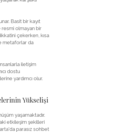
nar. Basit bir kayıt
le resmi olmayan bir
dikkatini çekerken, kısa
ve metaforlar da
nsanlarla iletişim
nıcı dostu
lerine yardımcı olur.
elerinin Yükselişi
dönüşüm yaşamaktadır.
ki etkileşim şekilleri
parta'da parasız sohbet