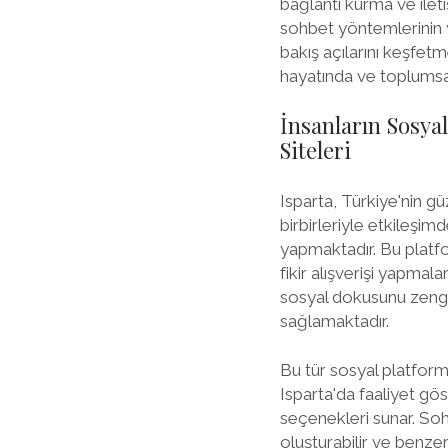
bağlantı kurma ve ile
sohbet yöntemlerinin yer
bakış açılarını keşfetm
hayatında ve toplumsal 
İnsanların Sosya
Siteleri
Isparta, Türkiye'nin gü
birbirleriyle etkileşim
yapmaktadır. Bu platfor
fikir alışverişi yapma
sosyal dokusunu zenginl
sağlamaktadır.
Bu tür sosyal platformla
Isparta'da faaliyet gös
seçenekleri sunar. Sohb
oluşturabilir ve benzer