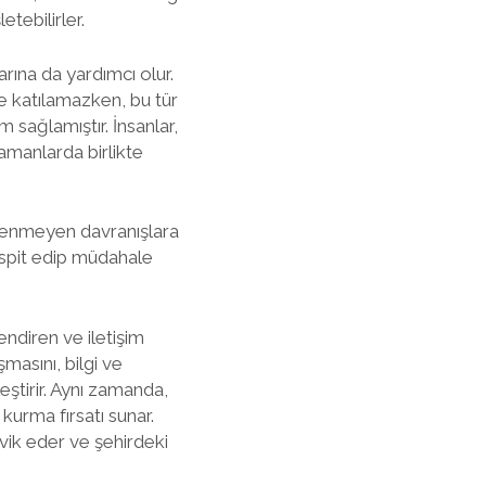
tebilirler.
arına da yardımcı olur.
e katılamazken, bu tür
 sağlamıştır. İnsanlar,
zamanlarda birlikte
 istenmeyen davranışlara
tespit edip müdahale
endiren ve iletişim
şmasını, bilgi ve
ştirir. Aynı zamanda,
 kurma fırsatı sunar.
eşvik eder ve şehirdeki