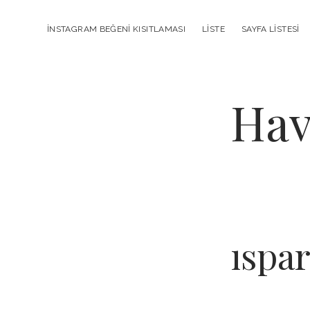
INSTAGRAM BEĞENI KISITLAMASI
LISTE
SAYFA LISTESI
Hav
ıspar