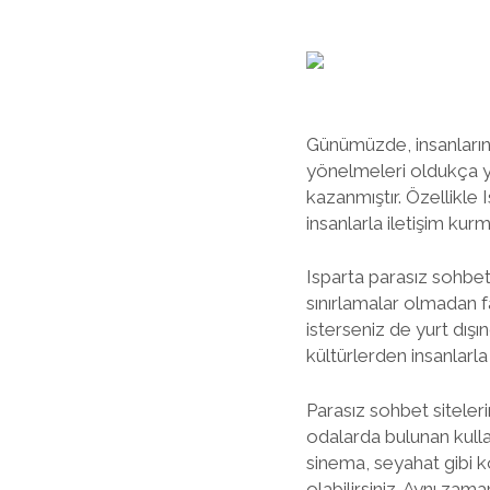
Günümüzde, insanların
yönelmeleri oldukça yay
kazanmıştır. Özellikle 
insanlarla iletişim kur
Isparta parasız sohbet s
sınırlamalar olmadan far
isterseniz de yurt dışın
kültürlerden insanlarla
Parasız sohbet sitelerin
odalarda bulunan kullan
sinema, seyahat gibi ko
olabilirsiniz. Aynı zama