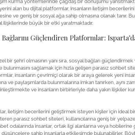
tişim kurma yöntemlerinde çağdaş bir dönüşümü yansıtmakta
ini alan bu dijital platformlar, insanların iletişim becerilerini
esine ve geniş bir sosyal ağa sahip olmasına olanak tanır. Bu
ilişkilerinde büyük bir etki yaratmaktadır.
l Bağlarını Güçlendiren Platformlar: Isparta’
zel bir şehri olmasının yanı sıra, sosyal bağları güçlendirmek 
de bulunmasını sağlamak için hızla gelişen parasız sohbet site
mlar, insanların çevrimiçi olarak bir araya gelerek yeni insan
larına ve paylaşımlarda bulunmalarına imkan tanırken, aynı za
eştirmekte ve insanların birbirleriyle daha yakın ilişkiler ku
r, iletişim becerilerini geliştirmek isteyen kişiler için ideal b
teren parasız sohbet siteleri, kullanıcılarına geniş bir yelpaze
et odalarında insanlar, ortak ilgi alanlarına veya hobilerine
 düşüncelere sahip insanlarla etkileşimde bulunabilirler. Böy