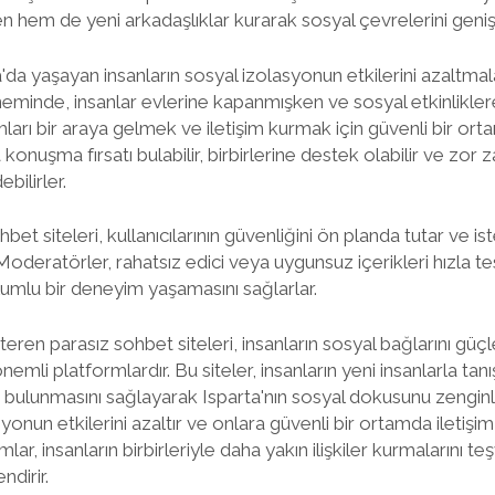
n hem de yeni arkadaşlıklar kurarak sosyal çevrelerini genişle
'da yaşayan insanların sosyal izolasyonun etkilerini azaltmal
eminde, insanlar evlerine kapanmışken ve sosyal etkinlikler
arı bir araya gelmek ve iletişim kurmak için güvenli bir ortam
 konuşma fırsatı bulabilir, birbirlerine destek olabilir ve zor 
bilirler.
hbet siteleri, kullanıcılarının güvenliğini ön planda tutar ve
ır. Moderatörler, rahatsız edici veya uygunsuz içerikleri hızla 
olumlu bir deneyim yaşamasını sağlarlar.
teren parasız sohbet siteleri, insanların sosyal bağlarını güçl
önemli platformlardır. Bu siteler, insanların yeni insanlarla tanı
ulunmasını sağlayarak Isparta'nın sosyal dokusunu zenginle
syonun etkilerini azaltır ve onlara güvenli bir ortamda iletişim
lar, insanların birbirleriyle daha yakın ilişkiler kurmalarını t
ndirir.