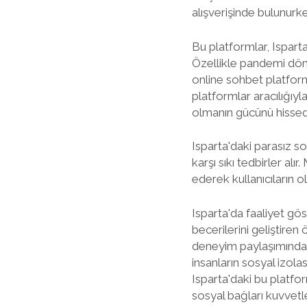
alışverişinde bulunurke
Bu platformlar, Isparta
Özellikle pandemi dön
online sohbet platforml
platformlar aracılığıyla
olmanın gücünü hissede
Isparta'daki parasız so
karşı sıkı tedbirler al
ederek kullanıcıların 
Isparta'da faaliyet gös
becerilerini geliştiren 
deneyim paylaşımında b
insanların sosyal izola
Isparta'daki bu platform
sosyal bağları kuvvetle