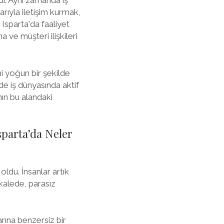
adı. Aynı zamanda iş
arıyla iletişim kurmak,
 Isparta'da faaliyet
 ve müşteri ilişkileri
i yoğun bir şekilde
 de iş dünyasında aktif
'nın bu alandaki
sparta’da Neler
oldu. İnsanlar artık
akalede, parasız
arına benzersiz bir