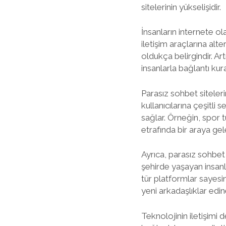
sitelerinin yükselişidir.
İnsanların internete o
iletişim araçlarına alte
oldukça belirgindir. Art
insanlarla bağlantı ku
Parasız sohbet siteleri
kullanıcılarına çeşitli
sağlar. Örneğin, spor tu
etrafında bir araya gel
Ayrıca, parasız sohbet s
şehirde yaşayan insanlar
tür platformlar sayesind
yeni arkadaşlıklar edine
Teknolojinin iletişimi d