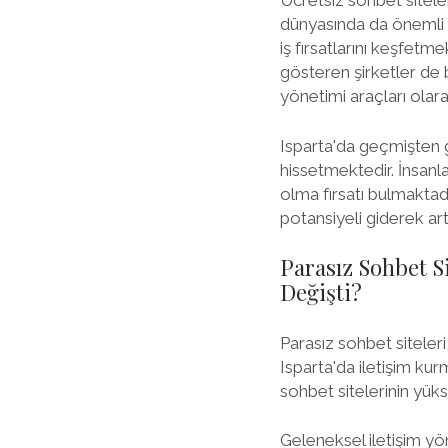
Ücretsiz sohbet siteleri
dünyasında da önemli bi
iş fırsatlarını keşfetm
gösteren şirketler de 
yönetimi araçları olar
Isparta'da geçmişten g
hissetmektedir. İnsanla
olma fırsatı bulmaktadır
potansiyeli giderek ar
Parasız Sohbet Si
Değişti?
Parasız sohbet siteleri
Isparta'da iletişim ku
sohbet sitelerinin yükse
Geleneksel iletişim yön