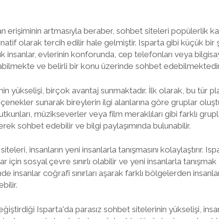
lan erişiminin artmasıyla beraber, sohbet siteleri popülerlik
rnatif olarak tercih edilir hale gelmiştir. Isparta gibi küçük bir
ık insanlar, evlerinin konforunda, cep telefonları veya bilgisay
rabilmekte ve belirli bir konu üzerinde sohbet edebilmektedir
nin yükselişi, birçok avantaj sunmaktadır. İlk olarak, bu tür p
 seçenekler sunarak bireylerin ilgi alanlarına göre gruplar olu
tkunları, müzikseverler veya film meraklıları gibi farklı gruplar
erek sohbet edebilir ve bilgi paylaşımında bulunabilir.
iteleri, insanların yeni insanlarla tanışmasını kolaylaştırır. Isp
 için sosyal çevre sınırlı olabilir ve yeni insanlarla tanışmak 
e insanlar coğrafi sınırları aşarak farklı bölgelerden insanlarl
bilir.
eğiştirdiği Isparta'da parasız sohbet sitelerinin yükselişi, insa