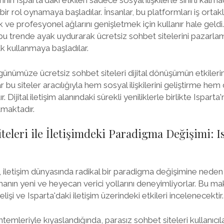
nin Isparta'daki etkileri sadece sosyal ilişkilerle sınırlı kalm
r rol oynamaya başladılar. İnsanlar, bu platformları iş ortakl
ek ve profesyonel ağlarını genişletmek için kullanır hale geldi.
bu trende ayak uydurarak ücretsiz sohbet sitelerini pazarlama
ak kullanmaya başladılar.
ünümüze ücretsiz sohbet siteleri dijital dönüşümün etkilerin
r bu siteler aracılığıyla hem sosyal ilişkilerini geliştirme hem
. Dijital iletişim alanındaki sürekli yeniliklerle birlikte Isparta
tmaktadır.
teleri ile İletişimdeki Paradigma Değişimi: I
, iletişim dünyasında radikal bir paradigma değişimine neden 
rmanın yeni ve heyecan verici yollarını deneyimliyorlar. Bu m
lişi ve Isparta'daki iletişim üzerindeki etkileri incelenecektir.
temleriyle kıyaslandığında, parasız sohbet siteleri kullanıcıl