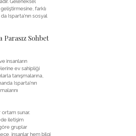
dır. Geleneksel
 geliştirmesine, farklı
 da Isparta'nın sosyal
da Parasız Sohbet
ve insanların
lerine ev sahipliği
larla tanışmalarına,
manda Isparta'nın
rmalarını
ir ortam sunar.
de iletişim
 göre gruplar
lece, insanlar hem bilgi