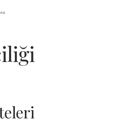
RMA
liği
teleri