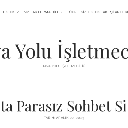
TIKTOK IZLENME ARTTIRMA HILESI
ÜCRETSIZ TIKTOK TAKIPÇI ARTTI
a Yolu İşletmeci
HAVA YOLU İŞLETMECILIĞI
ta Parasız Sohbet Si
TARIH: ARALIK 22, 2023