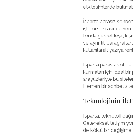
etkileşimlerde bulunabil
İsparta parasız sohbet 
işlemi sonrasında heme
tonda gerçekleşir, kişi
ve ayrıntılı paragrafl
kullanılarak yazıya renk 
Isparta parasız sohbet 
kurmaları için ideal bir
arayüzleriyle bu sitele
Hemen bir sohbet sites
Teknolojinin İlet
Isparta, teknoloji çağ
Geleneksel iletişim yönt
de köklü bir değişime 