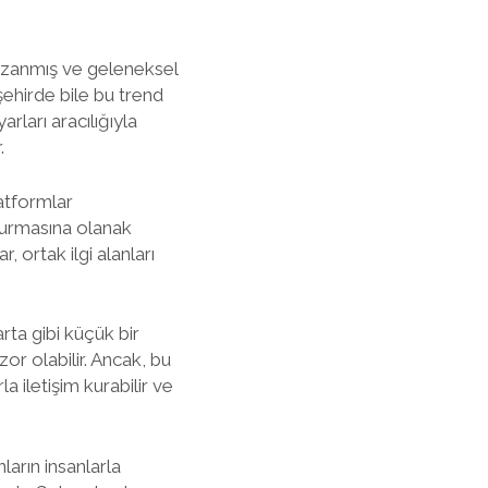
 kazanmış ve geleneksel
 şehirde bile bu trend
arları aracılığıyla
.
latformlar
şturmasına olanak
, ortak ilgi alanları
arta gibi küçük bir
zor olabilir. Ancak, bu
a iletişim kurabilir ve
nların insanlarla