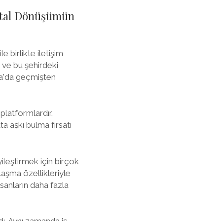
jital Dönüşümün
e birlikte iletişim
r ve bu şehirdeki
rta'da geçmişten
 platformlardır.
ta aşkı bulma fırsatı
yileştirmek için birçok
jlaşma özellikleriyle
nsanların daha fazla