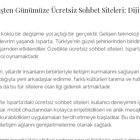
şten Günümüze Ücretsiz Sohbet Siteleri: Di
öklü bir değişime yol açtığı bir gerçektir. Gelişen teknoloji il
evrim yaşandı. Isparta, Türkiye'nin güzel şehirlerinden biridi
üşümden etkilendiler. Özellikle ücretsiz sohbet siteleri, Ispa
ol oynamaktadır.
, yıllardır insanların birbirleriyle iletişim kurmalarını sağlayan
cılığıyla yeni arkadaşlar edinme, farklı kültürleri tanıma ve hat
a da bu tür sitelere olan ilgi giderek artmaktadır.
te Isparta'daki ücretsiz sohbet siteleri, kullanıcı deneyimini i
cılar, mobil cihazlarından kolayca erişebildikleri ve anlık mesa
im kurabildikleri uygulamaları tercih etmeye başladılar. Bu da i
letişim ağlarını genişletmelerine olanak sağladı.