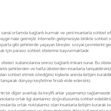
 sanal ortamda bağlantı kurmak ve yeni insanlarla sohbet et
gın hale gelmiştir. İnternetin gelişmesiyle birlikte sohbet si
Isparta gibi şehirlerde yaşayan bireyler, sosyal çevrelerini ge
mak için parasız sohbet sitelerine başvurmaktadır.
iteleri, kullanıcılarına sınırsız bağlantı imkanı sunar. Bu sitel
klı şehirlerden ve hatta ülkelerden insanlarla tanışabilirsiniz.
dan sohbet etmek istediğiniz kişilerle anında iletişim kurabilir
 tanışarak dünyayı keşfetme fırsatı elde edersiniz.
in bir diğer avantajı da keyifli anlar yaşamanızı sağlamasıdır. 
ıcılarla ortak ilgi alanlarınız doğrultusunda sohbet edebilirs
nularda ortak noktalarınız olan insanlarla iletişim kurarak ke
nda, paylaşımlarınızı ve deneyimlerinizi diğer kullanıcılarla pa