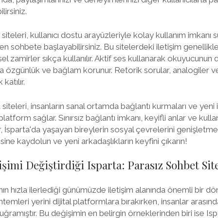
irsiniz.
siteleri, kullanıcı dostu arayüzleriyle kolay kullanım imkanı su
n sohbete başlayabilirsiniz. Bu sitelerdeki iletişim genellik
sel zamirler sıkça kullanılır. Aktif ses kullanarak okuyucunun 
arla özgünlük ve bağlam korunur. Retorik sorular, analogiler 
katılır.
siteleri, insanların sanal ortamda bağlantı kurmaları ve yeni i
 platform sağlar. Sınırsız bağlantı imkanı, keyifli anlar ve kulla
r, İsparta'da yaşayan bireylerin sosyal çevrelerini genişletme
ine kaydolun ve yeni arkadaşlıkların keyfini çıkarın!
işimi Değiştirdiği Isparta: Parasız Sohbet Sit
ının hızla ilerlediği günümüzde iletişim alanında önemli bir 
emleri yerini dijital platformlara bırakırken, insanlar arasında
uğramıştır. Bu değişimin en belirgin örneklerinden biri ise Is