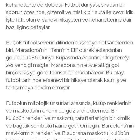
kehanetlerle de doludur. Futbol dünyası, sıradan bir
sporun ötesinde, gizemli ve mistik bir aura ile çevrilidir.
İşte futbolun efsanevi hikayeleri ve kehanetlerine dair
bazı ilginç detaylar.
Birçok futbolseverin dilinden düşmeyen efsanelerden
biri, Maradona'nın “Tanrı'nın Eli” olarak adlandırılan
golüdür. 1986 Dünya Kupası'nda Arjantin'in İngiltere'yi
2-1 yendiği maçta, Maradona'nın eliyle attığı gol,
birçok kişiye göre tanrısal bir müdahaledir. Bu olay,
futbol tarihinde efsanevi bir hikaye olarak kalmış ve
tartışılmaya devam etmiştir.
Futbolun mitolojik unsurları arasında, kulüp renklerinin
ve maskotların önemi de göz ardı edilemez. Bir
kulübün renkleri ve maskotu, taraftarlar için bir kimlik
ve bağlılık sembolü haline gelir. Örneğin, Barcelona'nın
mavi-kırmızı renkleri ve Blaugrana maskotu, kulübün