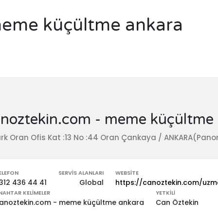
meme küçültme ankara
noztekin.com - meme küçültme
rk Oran Ofis Kat :13 No :44 Oran Çankaya / ANKARA(Panor
ELEFON
SERVIS ALANLARI
WEBSITE
312 436 44 41
Global
https://canoztekin.com/uz
NAHTAR KELIMELER
YETKILI
anoztekin.com - meme küçültme ankara
Can Öztekin