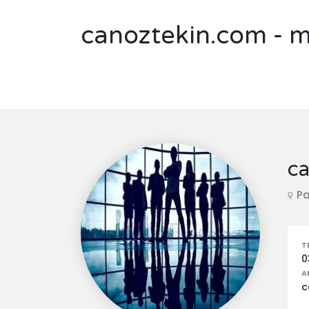
canoztekin.com - 
ca
Pa
T
0
A
c