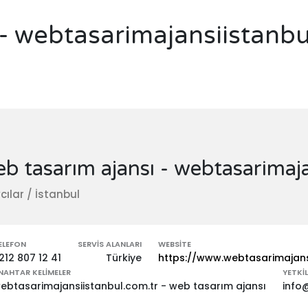
 - webtasarimajansiistanbu
b tasarım ajansı - webtasarimaj
cılar / İstanbul
ELEFON
SERVIS ALANLARI
WEBSITE
212 807 12 41
Türkiye
https://www.webtasarimajans
NAHTAR KELIMELER
YETKIL
ebtasarimajansiistanbul.com.tr - web tasarım ajansı
info