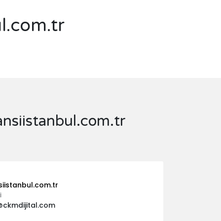
l.com.tr
ansiistanbul.com.tr
iistanbul.com.tr
I
@ckmdijital.com