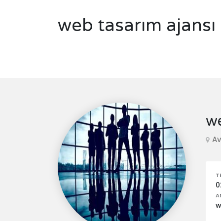
web tasarım ajansı
we
Av
T
0
A
w