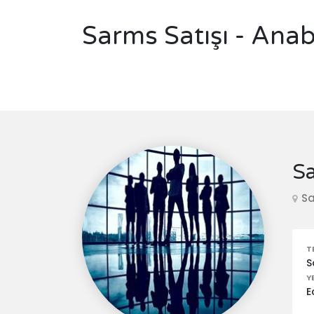
Sarms Satışı - Ana
Sa
Sa
T
S
Y
E