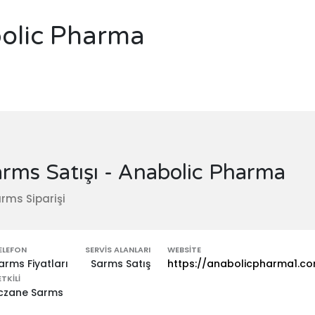
bolic Pharma
rms Satışı - Anabolic Pharma
rms Siparişi
ELEFON
SERVIS ALANLARI
WEBSITE
arms Fiyatları
Sarms Satış
https://anabolicpharma1.c
ETKILI
czane Sarms