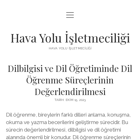
menüyü
INSTAGRAM BEĞENI KISITLAMASI
aç
LISTE
Hava Yolu İşletmeciliği
SAYFA LISTESI
HAVA YOLU İŞLETMECILIĞI
TIKTOK IZLENME ARTTIRMA HILESI
Dilbilgisi ve Dil Öğretiminde Dil
ÜCRETSIZ TIKTOK TAKIPÇI ARTTIRMA
Öğrenme Süreçlerinin
Değerlendirilmesi
TARIH: EKIM 15, 2023
Dil öğrenme, bireylerin farklı dilleri anlama, konuşma,
okuma ve yazma becerilerini geliştirme sürecidir. Bu
sürecin değerlendirilmesi, dilbilgisi ve dil öğretimi
alanında önemli bir konudur. Dil öğrenme süreçlerinin