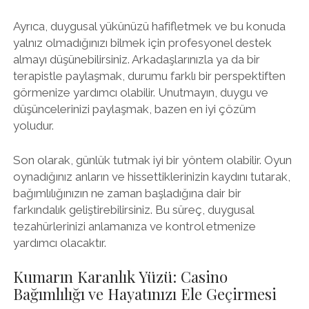
Ayrıca, duygusal yükünüzü hafifletmek ve bu konuda
yalnız olmadığınızı bilmek için profesyonel destek
almayı düşünebilirsiniz. Arkadaşlarınızla ya da bir
terapistle paylaşmak, durumu farklı bir perspektiften
görmenize yardımcı olabilir. Unutmayın, duygu ve
düşüncelerinizi paylaşmak, bazen en iyi çözüm
yoludur.
Son olarak, günlük tutmak iyi bir yöntem olabilir. Oyun
oynadığınız anların ve hissettiklerinizin kaydını tutarak,
bağımlılığınızın ne zaman başladığına dair bir
farkındalık geliştirebilirsiniz. Bu süreç, duygusal
tezahürlerinizi anlamanıza ve kontrol etmenize
yardımcı olacaktır.
Kumarın Karanlık Yüzü: Casino
Bağımlılığı ve Hayatınızı Ele Geçirmesi