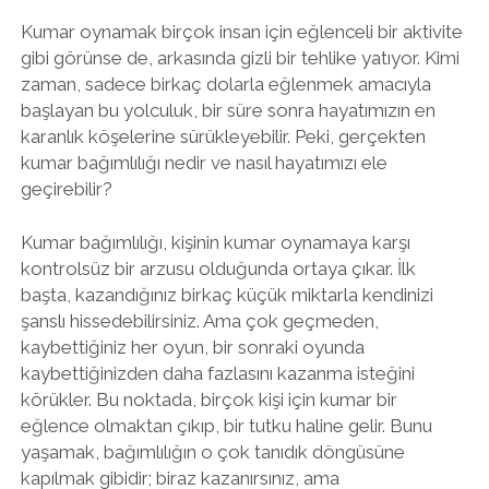
Kumar oynamak birçok insan için eğlenceli bir aktivite
gibi görünse de, arkasında gizli bir tehlike yatıyor. Kimi
zaman, sadece birkaç dolarla eğlenmek amacıyla
başlayan bu yolculuk, bir süre sonra hayatımızın en
karanlık köşelerine sürükleyebilir. Peki, gerçekten
kumar bağımlılığı nedir ve nasıl hayatımızı ele
geçirebilir?
Kumar bağımlılığı, kişinin kumar oynamaya karşı
kontrolsüz bir arzusu olduğunda ortaya çıkar. İlk
başta, kazandığınız birkaç küçük miktarla kendinizi
şanslı hissedebilirsiniz. Ama çok geçmeden,
kaybettiğiniz her oyun, bir sonraki oyunda
kaybettiğinizden daha fazlasını kazanma isteğini
körükler. Bu noktada, birçok kişi için kumar bir
eğlence olmaktan çıkıp, bir tutku haline gelir. Bunu
yaşamak, bağımlılığın o çok tanıdık döngüsüne
kapılmak gibidir; biraz kazanırsınız, ama