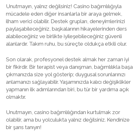
Unutmayın, yalnız değilsiniz! Casino bağımlılığıyla
mücadele eden diğer insanlarla bir araya gelmek,
ilham verici olabilir. Destek grupları, deneyimlerinizi
paylaşabileceğiniz, başkalarının hikayelerinden ders
alabileceğiniz ve birlikte iyileşebileceğiniz güvenli
alanlardır. Takım ruhu, bu süreçte oldukça etkili olur.
Son olarak, profesyonel destek almak her zaman iyi
bir fikirdir. Bir terapist veya danışman, bağımlılıkla başa
çıkmanızda size yol gösterip; duygusal sorunlarınızı
anlamanızı sağlayabilir. Yaşamınızda kalıcı değişiklikler
yapmanın ilk adımlarından biri, bu tür bir yardıma açık
olmaktır.
Unutmayın, casino bağımlılığından kurtulmak zor
olabilir, ama bu yolculukta yalnız değilsiniz. Kendinize
bir şans tanıyın!