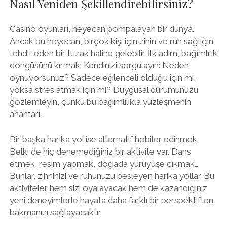
Nasıl Yeniden Şekillendirebilirsiniz?
Casino oyunları, heyecan pompalayan bir dünya.
Ancak bu heyecan, birçok kişi için zihin ve ruh sağlığını
tehdit eden bir tuzak haline gelebilir. İlk adım, bağımlılık
döngüsünü kırmak. Kendinizi sorgulayın: Neden
oynuyorsunuz? Sadece eğlenceli olduğu için mi,
yoksa stres atmak için mi? Duygusal durumunuzu
gözlemleyin, çünkü bu bağımlılıkla yüzleşmenin
anahtarı.
Bir başka harika yol ise alternatif hobiler edinmek.
Belki de hiç denemediğiniz bir aktivite var. Dans
etmek, resim yapmak, doğada yürüyüşe çıkmak…
Bunlar, zihninizi ve ruhunuzu besleyen harika yollar. Bu
aktiviteler hem sizi oyalayacak hem de kazandığınız
yeni deneyimlerle hayata daha farklı bir perspektiften
bakmanızı sağlayacaktır.