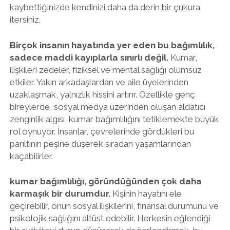
kaybettiğinizde kendinizi daha da derin bir çukura
itersiniz.
Birçok insanın hayatında yer eden bu bağımlılık,
sadece maddi kayıplarla sınırlı değil.
Kumar,
ilişkileri zedeler, fiziksel ve mental sağlığı olumsuz
etkiler. Yakın arkadaşlardan ve aile üyelerinden
uzaklaşmak, yalnızlık hissini artırır. Özellikle genç
bireylerde, sosyal medya üzerinden oluşan aldatıcı
zenginlik algısı, kumar bağımlılığını tetiklemekte büyük
rol oynuyor. İnsanlar, çevrelerinde gördükleri bu
parıltının peşine düşerek sıradan yaşamlarından
kaçabilirler.
kumar bağımlılığı, göründüğünden çok daha
karmaşık bir durumdur.
Kişinin hayatını ele
geçirebilir, onun sosyal ilişkilerini, finansal durumunu ve
psikolojik sağlığını altüst edebilir. Herkesin eğlendiği