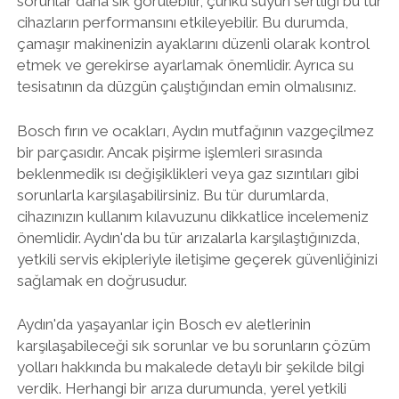
sorunlar daha sık görülebilir, çünkü suyun sertliği bu tür
cihazların performansını etkileyebilir. Bu durumda,
çamaşır makinenizin ayaklarını düzenli olarak kontrol
etmek ve gerekirse ayarlamak önemlidir. Ayrıca su
tesisatının da düzgün çalıştığından emin olmalısınız.
Bosch fırın ve ocakları, Aydın mutfağının vazgeçilmez
bir parçasıdır. Ancak pişirme işlemleri sırasında
beklenmedik ısı değişiklikleri veya gaz sızıntıları gibi
sorunlarla karşılaşabilirsiniz. Bu tür durumlarda,
cihazınızın kullanım kılavuzunu dikkatlice incelemeniz
önemlidir. Aydın'da bu tür arızalarla karşılaştığınızda,
yetkili servis ekipleriyle iletişime geçerek güvenliğinizi
sağlamak en doğrusudur.
Aydın'da yaşayanlar için Bosch ev aletlerinin
karşılaşabileceği sık sorunlar ve bu sorunların çözüm
yolları hakkında bu makalede detaylı bir şekilde bilgi
verdik. Herhangi bir arıza durumunda, yerel yetkili