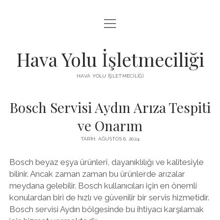
menüyü
INSTAGRAM BEĞENI KISITLAMASI
aç
LISTE
Hava Yolu İşletmeciliği
SAYFA LISTESI
HAVA YOLU İŞLETMECILIĞI
TIKTOK IZLENME ARTTIRMA HILESI
Bosch Servisi Aydın Arıza Tespiti
ÜCRETSIZ TIKTOK TAKIPÇI ARTTIRMA
ve Onarım
TARIH: AĞUSTOS 6, 2024
Bosch beyaz eşya ürünleri, dayanıklılığı ve kalitesiyle
bilinir. Ancak zaman zaman bu ürünlerde arızalar
meydana gelebilir. Bosch kullanıcıları için en önemli
konulardan biri de hızlı ve güvenilir bir servis hizmetidir.
Bosch servisi Aydın bölgesinde bu ihtiyacı karşılamak