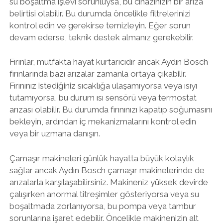
su boşaltma işlevi sorunluysa, bu cihazınızın bir arıza
belirtisi olabilir. Bu durumda öncelikle filtrelerinizi
kontrol edin ve gerekirse temizleyin. Eğer sorun
devam ederse, teknik destek almanız gerekebilir.
Fırınlar, mutfakta hayat kurtarıcıdır ancak Aydın Bosch
fırınlarında bazı arızalar zamanla ortaya çıkabilir.
Fırınınız istediğiniz sıcaklığa ulaşamıyorsa veya ısıyı
tutamıyorsa, bu durum ısı sensörü veya termostat
arızası olabilir. Bu durumda fırınınızı kapatıp soğumasını
bekleyin, ardından iç mekanizmalarını kontrol edin
veya bir uzmana danışın.
Çamaşır makineleri günlük hayatta büyük kolaylık
sağlar ancak Aydın Bosch çamaşır makinelerinde de
arızalarla karşılaşabilirsiniz. Makineniz yüksek devirde
çalışırken anormal titreşimler gösteriyorsa veya su
boşaltmada zorlanıyorsa, bu pompa veya tambur
sorunlarına işaret edebilir. Öncelikle makinenizin alt