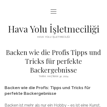
menüyü
INSTAGRAM BEĞENI KISITLAMASI
aç
LISTE
Hava Yolu İşletmeciliği
SAYFA LISTESI
HAVA YOLU İŞLETMECILIĞI
TIKTOK IZLENME ARTTIRMA HILESI
Backen wie die Profis Tipps und
ÜCRETSIZ TIKTOK TAKIPÇI ARTTIRMA
Tricks für perfekte
Backergebnisse
TARIH: HAZIRAN 30, 2024
Backen wie die Profis: Tipps und Tricks für
perfekte Backergebnisse
Backen ist mehr als nur ein Hobby – es ist eine Kunst,