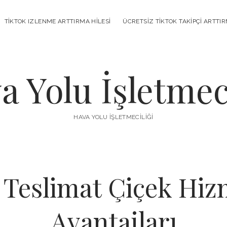
TIKTOK IZLENME ARTTIRMA HILESI
ÜCRETSIZ TIKTOK TAKIPÇI ARTTI
a Yolu İşletmeci
HAVA YOLU İŞLETMECILIĞI
Teslimat Çiçek Hiz
Avantajları