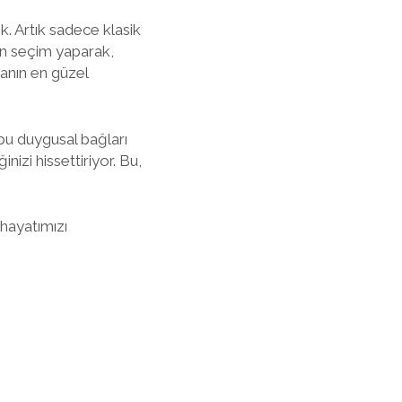
ik. Artık sadece klasik
dan seçim yaparak,
manın en güzel
, bu duygusal bağları
izi hissettiriyor. Bu,
 hayatımızı