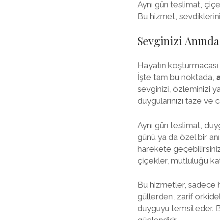
Aynı gün teslimat, çi
Bu hizmet, sevdiklerini
Sevginizi Anında
Hayatın koşturmacası i
İşte tam bu noktada,
sevginizi, özleminizi 
duygularınızı taze ve ca
Aynı gün teslimat, duy
günü ya da özel bir an
harekete geçebilirsiniz
çiçekler, mutluluğu katl
Bu hizmetler, sadece h
güllerden, zarif orkide
duyguyu temsil eder. B