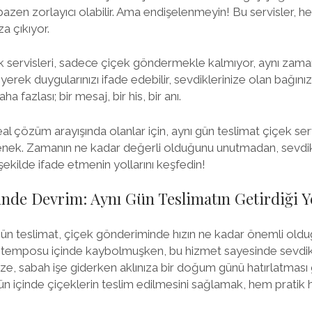
zen zorlayıcı olabilir. Ama endişelenmeyin! Bu servisler, 
za çıkıyor.
k servisleri, sadece çiçek göndermekle kalmıyor, aynı zaman
yerek duygularınızı ifade edebilir, sevdiklerinize olan bağınızı
a fazlası; bir mesaj, bir his, bir anı.
eal çözüm arayışında olanlar için, aynı gün teslimat çiçek se
eçenek. Zamanın ne kadar değerli olduğunu unutmadan, sevdik
şekilde ifade etmenin yollarını keşfedin!
de Devrim: Aynı Gün Teslimatın Getirdiği Ye
 gün teslimat, çiçek gönderiminde hızın ne kadar önemli oldu
ş temposu içinde kaybolmuşken, bu hizmet sayesinde sevdik
ze, sabah işe giderken aklınıza bir doğum günü hatırlatması ge
gün içinde çiçeklerin teslim edilmesini sağlamak, hem pratik h