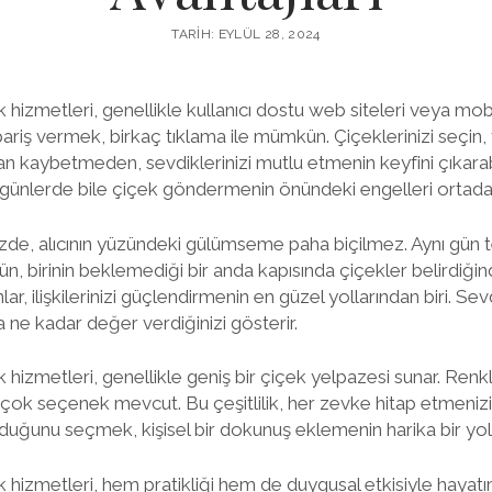
TARIH: EYLÜL 28, 2024
k hizmetleri, genellikle kullanıcı dostu web siteleri veya mo
pariş vermek, birkaç tıklama ile mümkün. Çiçeklerinizi seçin, t
n kaybetmeden, sevdiklerinizi mutlu etmenin keyfini çıkarabi
 günlerde bile çiçek göndermenin önündeki engelleri ortadan
zde, alıcının yüzündeki gülümseme paha biçilmez. Aynı gün t
ünün, birinin beklemediği bir anda kapısında çiçekler belirdiğin
ar, ilişkilerinizi güçlendirmenin en güzel yollarından biri. Sev
ne kadar değer verdiğinizi gösterir.
 hizmetleri, genellikle geniş bir çiçek yelpazesi sunar. Renkl
çok seçenek mevcut. Bu çeşitlilik, her zevke hitap etmenizi
duğunu seçmek, kişisel bir dokunuş eklemenin harika bir yol
 hizmetleri, hem pratikliği hem de duygusal etkisiyle hayatımı