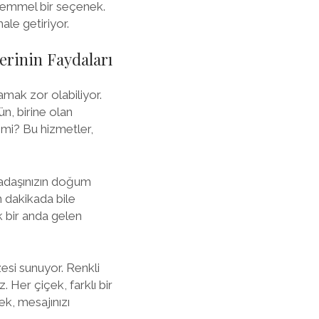
kemmel bir seçenek.
ale getiriyor.
erinin Faydaları
mak zor olabiliyor.
n, birine olan
 mi? Bu hizmetler,
rkadaşınızın doğum
n dakikada bile
ik bir anda gelen
esi sunuyor. Renkli
. Her çiçek, farklı bir
k, mesajınızı