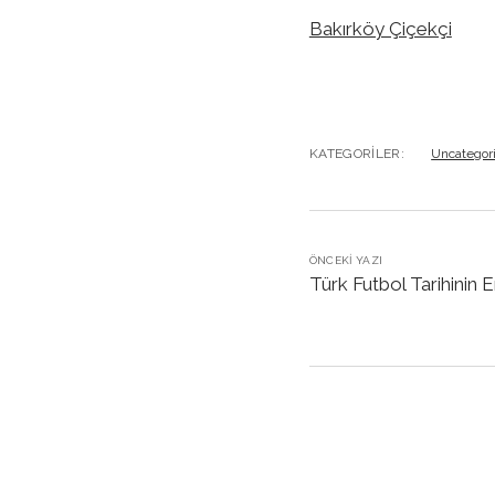
Bakırköy Çiçekçi
KATEGORILER:
Uncategor
ÖNCEKI YAZI
Türk Futbol Tarihinin