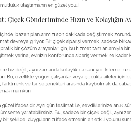
mutluluk ulaştırmanın en güzel yolu!
t: Çiçek Gönderiminde Hızın ve Kolaylığın Av
çinde, bazen planlarımızı son dakikada değiştirmek zorunda k
imat devreye giriyor. Bir çiçek siparişi vermek, sadece birkaç
 pratik bir çözüm arayanlar için, bu hizmet tam anlamıyla bir
gitmek yerine, evinizin konforunda sipariş vermek ne kadar 
ece hız değil, aynı zamanda kolaylık da sunuyor. İnternet üz
. Bu, özellikle yoğun çalışanlar veya çocuklu aileler için bü
, farklı renk ve tür seçenekleri arasında kaybolmak da caba
ulmak mümkün.
güzel ifadesidir. Aynı gün teslimat ile, sevdiklerinize anlık sür
lümseme yaratabilirsiniz. Bu, sadece bir çiçek değil, aynı z
y bir şekilde, duygularınızı ifade etmenin en etkili yolunu suna