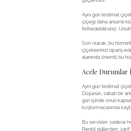
güçlendirir.
Aynı gün teslimat çiçek
çiçeği daha anlamlı kıla
fethedebilirsiniz. Unut
Son olarak, bu hizmetl
çiçeklerinizi sipariş e
alanında önemli; bu hi
Acele Durumlar İ
Aynı gün teslimat çiçe
Düşünün, sabah bir ark
gün içinde onun kapısı
koşturmacasında kaybol
Bu servisler, sadece h
Renkli güllerden, zar