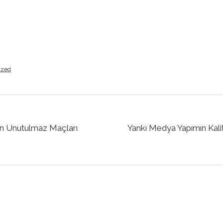
ized
 En Unutulmaz Maçları
Yankı Medya Yapımın Kali