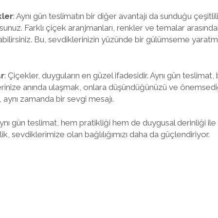
kler
: Aynı gün teslimatın bir diğer avantajı da sunduğu çeşitlil
orsunuz. Farklı çiçek aranjmanları, renkler ve temalar arasın
tabilirsiniz. Bu, sevdiklerinizin yüzünde bir gülümseme yarat
r
: Çiçekler, duyguların en güzel ifadesidir. Aynı gün teslimat
erinize anında ulaşmak, onlara düşündüğünüzü ve önemsediğin
, aynı zamanda bir sevgi mesajı.
ı gün teslimat, hem pratikliği hem de duygusal derinliği ile
ilik, sevdiklerimize olan bağlılığımızı daha da güçlendiriyor.