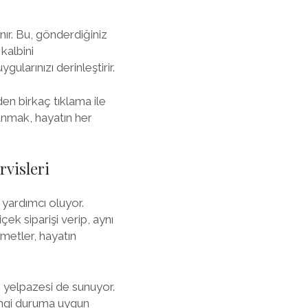
nır. Bu, gönderdiğiniz
 kalbini
ularınızı derinleştirir.
en birkaç tıklama ile
zanmak, hayatın her
visleri
 yardımcı oluyor.
ek siparişi verip, aynı
metler, hayatın
k yelpazesi de sunuyor.
angi duruma uygun