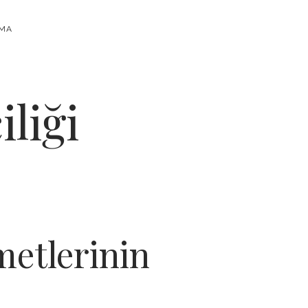
RMA
liği
metlerinin