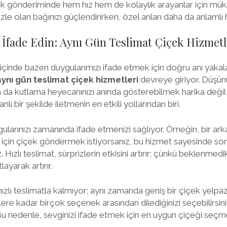
çek gönderiminde hem hız hem de kolaylık arayanlar için mü
zle olan bağınızı güçlendirirken, özel anları daha da anlamlı h
 İfade Edin: Aynı Gün Teslimat Çiçek Hizmetl
çinde bazen duygularımızı ifade etmek için doğru anı yakala
aynı gün teslimat çiçek hizmetleri
devreye giriyor. Düşünü
ya da kutlama heyecanınızı anında gösterebilmek harika değil
nlı bir şekilde iletmenin en etkili yollarından biri.
gularınızı zamanında ifade etmenizi sağlıyor. Örneğin, bir a
ı için çiçek göndermek istiyorsanız, bu hizmet sayesinde so
. Hızlı teslimat, sürprizlerin etkisini artırır; çünkü beklenmed
ayarak artırır.
ızlı teslimatla kalmıyor; aynı zamanda geniş bir çiçek yelpaz
lere kadar birçok seçenek arasından dilediğinizi seçebilirsiniz
u nedenle, sevginizi ifade etmek için en uygun çiçeği seçme