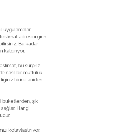
bil uygulamalar
eslimat adresini girin
lirsiniz. Bu kadar
 kaldırıyor.
eslimat, bu sürpriz
de nasıl bir mutluluk
diğiniz birine aniden
i buketlerden, şık
 sağlar. Hangi
udur.
zı kolaylaştırıyor.