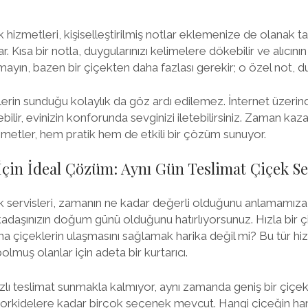
 hizmetleri, kişiselleştirilmiş notlar eklemenize de olanak ta
r. Kısa bir notla, duygularınızı kelimelere dökebilir ve alıcının
mayın, bazen bir çiçekten daha fazlası gerekir; o özel not, duyg
erin sunduğu kolaylık da göz ardı edilemez. İnternet üzerind
debilir, evinizin konforunda sevginizi iletebilirsiniz. Zaman ka
zmetler, hem pratik hem de etkili bir çözüm sunuyor.
çin İdeal Çözüm: Aynı Gün Teslimat Çiçek Ser
k servisleri, zamanın ne kadar değerli olduğunu anlamamıza
adaşınızın doğum günü olduğunu hatırlıyorsunuz. Hızla bir çiç
na çiçeklerin ulaşmasını sağlamak harika değil mi? Bu tür hiz
muş olanlar için adeta bir kurtarıcı.
ızlı teslimat sunmakla kalmıyor, aynı zamanda geniş bir çiçe
if orkidelere kadar birçok seçenek mevcut. Hangi çiçeğin h