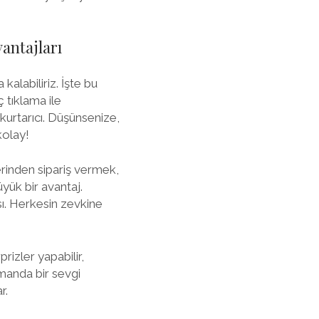
antajları
alabiliriz. İşte bu
 tıklama ile
 kurtarıcı. Düşünsenize,
kolay!
erinden sipariş vermek,
yük bir avantaj.
sı. Herkesin zevkine
prizler yapabilir,
amanda bir sevgi
r.