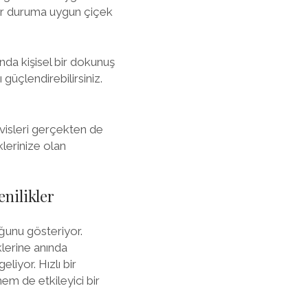
her duruma uygun çiçek
da kişisel bir dokunuş
 güçlendirebilirsiniz.
rvisleri gerçekten de
lerinize olan
nilikler
ğunu gösteriyor.
lerine anında
liyor. Hızlı bir
em de etkileyici bir