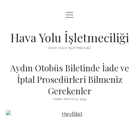
menüyü
INSTAGRAM BEĞENI KISITLAMASI
aç
LISTE
Hava Yolu İşletmeciliği
SAYFA LISTESI
HAVA YOLU İŞLETMECILIĞI
TIKTOK IZLENME ARTTIRMA HILESI
Aydın Otobüs Biletinde İade ve
ÜCRETSIZ TIKTOK TAKIPÇI ARTTIRMA
İptal Prosedürleri Bilmeniz
Gerekenler
TARIH: MAYIS 22, 2024