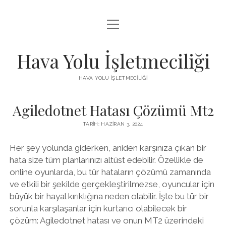
menüyü
INSTAGRAM BEĞENI KISITLAMASI
aç
LISTE
Hava Yolu İşletmeciliği
SAYFA LISTESI
HAVA YOLU İŞLETMECILIĞI
TIKTOK IZLENME ARTTIRMA HILESI
Agiledotnet Hatası Çözümü Mt2
ÜCRETSIZ TIKTOK TAKIPÇI ARTTIRMA
TARIH: HAZIRAN 3, 2024
Her şey yolunda giderken, aniden karşınıza çıkan bir
hata size tüm planlarınızı altüst edebilir. Özellikle de
online oyunlarda, bu tür hataların çözümü zamanında
ve etkili bir şekilde gerçekleştirilmezse, oyuncular için
büyük bir hayal kırıklığına neden olabilir. İşte bu tür bir
sorunla karşılaşanlar için kurtarıcı olabilecek bir
çözüm: Agiledotnet hatası ve onun MT2 üzerindeki